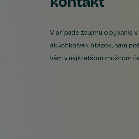
kontakt
V prípade záujmu o bývanie 
akýchkoľvek otázok, nám poš
vám v najkratšom možnom č