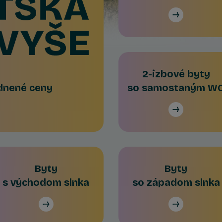
2-izbové byty
odnené ceny
so samostaným W
Byty
Byty
s východom slnka
so západom slnka