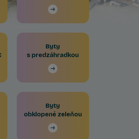
Byty
C
s predzáhradkou
Byty
obklopené zeleňou