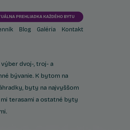
TUÁLNA PREHLIADKA KAŽDÉHO BYTU
enník
Blog
Galéria
Kontakt
ýber dvoj-, troj- a
nné bývanie. K bytom na
záhradky, byty na najvyššom
ými terasami a ostatné byty
mi.