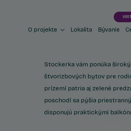
VIR
O projekte
Lokalita
Bývanie
C
Stockerka vám ponúka široký v
štvorizbových bytov pre rodi
prízemí patria aj zelené pred
poschodí sa pýšia priestrann
disponujú praktickými balkón