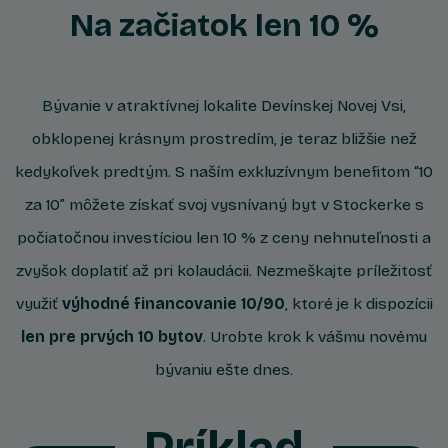
Na začiatok len 10 %
Bývanie v atraktívnej lokalite Devínskej Novej Vsi,
obklopenej krásnym prostredím, je teraz bližšie než
kedykoľvek predtým. S naším exkluzívnym benefitom “10
za 10” môžete získať svoj vysnívaný byt v Stockerke s
počiatočnou investíciou len 10 % z ceny nehnuteľnosti a
zvyšok doplatiť až pri kolaudácii. Nezmeškajte príležitosť
využiť
výhodné financovanie 10/90
, ktoré je k dispozícii
len pre prvých 10 bytov
. Urobte krok k vášmu novému
bývaniu ešte dnes.
Príklad