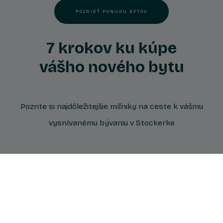
POZRIEŤ PONUKU BYTOV
7 krokov ku kúpe
vášho nového bytu
Pozrite si najdôležitejšie míľniky na ceste k vášmu
vysnívanému bývaniu v Stockerke
1.
Vyberte si byt