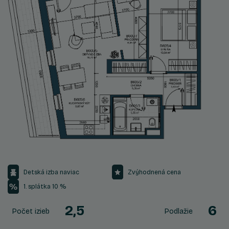
Detská izba naviac
Zvýhodnená cena
1. splátka 10 %
2,5
6
Počet izieb
Podlažie