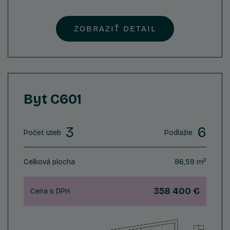
ZOBRAZIŤ DETAIL
Byt C601
3
6
Počet izieb
Podlažie
2
Celková plocha
86,59 m
358 400 €
Cena s DPH