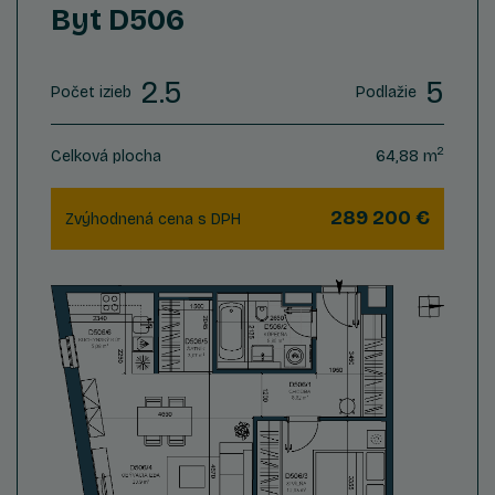
Byt D506
2.5
5
Počet izieb
Podlažie
2
Celková plocha
64,88 m
289 200 €
Zvýhodnená cena s DPH