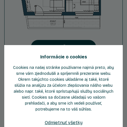
ZOBRAZIŤ DETAIL
Informácie o cookies
Cookies na našej stránke používame najmä preto, aby
sme vám zjednodušili a spríjemnili prezeranie webu.
Okrem takýchto cookies ukladáme aj také, ktoré
Byt C606
slúžia na analýzu za účelom zlepšovania nášho webu
alebo napr. také, ktoré sprístupňujú služby sociálnych
sietí. Cookies sa dočasne ukladajú vo vašom
2.5
6
prehliadači, a aby sme ich vedeli používať,
Počet izieb
Podlažie
potrebujeme na to váš súhlas.
2
Celková plocha
62,86 m
Odmietnuť všetky