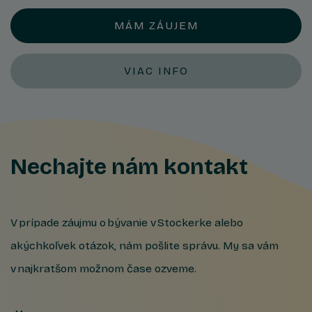
MÁM ZÁUJEM
VIAC INFO
Nechajte nám kontakt
V prípade záujmu o bývanie v Stockerke alebo
akýchkoľvek otázok, nám pošlite správu. My sa vám
v najkratšom možnom čase ozveme.