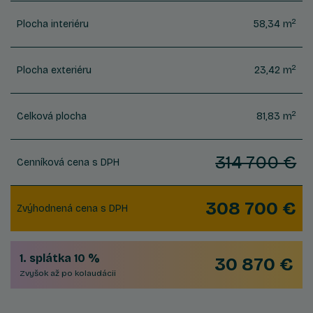
2
Plocha interiéru
58,34 m
2
Plocha exteriéru
23,42 m
2
Celková plocha
81,83 m
314 700 €
Cenníková cena s DPH
308 700 €
Zvýhodnená cena s DPH
1. splátka 10 %
30 870 €
Zvyšok až po kolaudácii