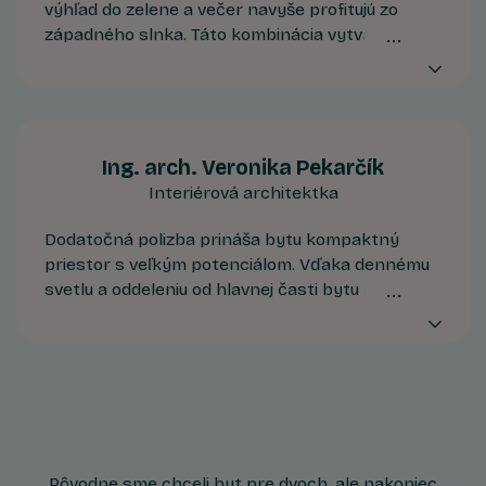
výhľad do zelene a večer navyše profitujú zo
západného slnka. Táto kombinácia vytvára
príjemnú atmosféru na konci dňa a vizuálne
rozširuje priestor interiéru smerom k exteriéru.
Ing. arch. Veronika Pekarčík
Interiérová architektka
Dodatočná polizba prináša bytu kompaktný
priestor s veľkým potenciálom. Vďaka dennému
svetlu a oddeleniu od hlavnej časti bytu ponúka
ideálne podmienky na pracovňu, mini ateliér,
miestnosť na cvičenie či detskú izbu.
Pôvodne sme chceli byt pre dvoch, ale nakoniec