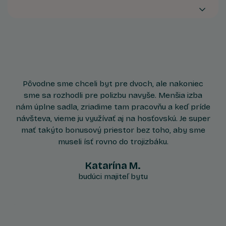
ideálne podmienky na pracovňu, mini ateliér,
miestnosť na cvičenie či detskú izbu.
Pôvodne sme chceli byt pre dvoch, ale nakoniec
sme sa rozhodli pre polizbu navyše. Menšia izba
nám úplne sadla, zriadime tam pracovňu a keď príde
návšteva, vieme ju využívať aj na hosťovskú. Je super
mať takýto bonusový priestor bez toho, aby sme
museli ísť rovno do trojizbáku.
Katarína M.
budúci majiteľ bytu