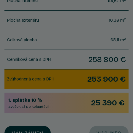
Plocha interiéru
54,67 m
2
Plocha exteriéru
10,36 m
2
Celková plocha
65,11 m
258 800 €
Cenníková cena s DPH
253 900 €
Zvýhodnená cena s DPH
1. splátka 10 %
25 390 €
Zvyšok až po kolaudácii