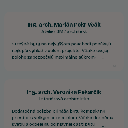
Ing. arch. Marián Pokrivčák
Atelier 3M / architekt
Strešné byty na najvyššom poschodí ponúkajú
najlepší výhľad v celom projekte. Vďaka svojej
polohe zabezpečujú maximálne súkromie, tichšie
prostredie a jedinečný kontakt s panorámou
Devínskej Novej Vsi.
Ing. arch. Veronika Pekarčík
Interiérová architektka
Dodatočná polizba prináša bytu kompaktný
priestor s veľkým potenciálom. Vďaka dennému
svetlu a oddeleniu od hlavnej časti bytu ponúka