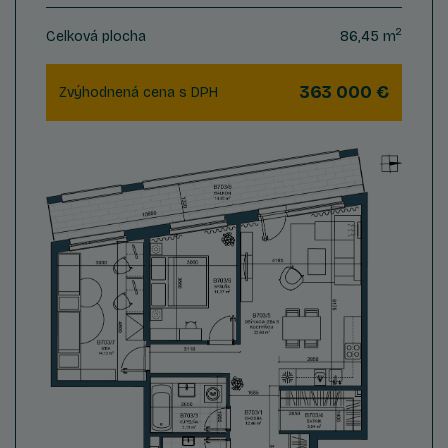
2
Celková plocha
86,45 m
363 000 €
Zvýhodnená cena s DPH