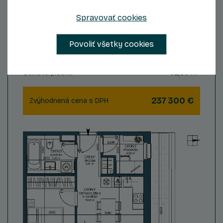
Byt C606
Spravovať cookies
2.5
6
Povoliť všetky cookies
Počet izieb
Podlažie
2
Celková plocha
62,86 m
237 300 €
Zvýhodnená cena s DPH