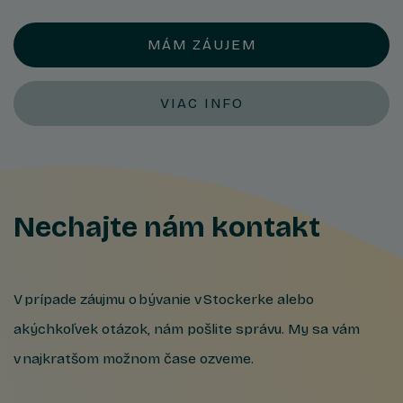
MÁM ZÁUJEM
VIAC INFO
Nechajte nám kontakt
V prípade záujmu o bývanie v Stockerke alebo
akýchkoľvek otázok, nám pošlite správu. My sa vám
v najkratšom možnom čase ozveme.