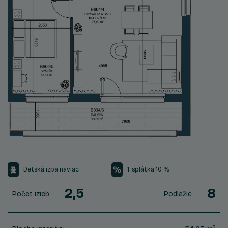
Detská izba naviac
1. splátka 10 %
2,5
8
Počet izieb
Podlažie
2