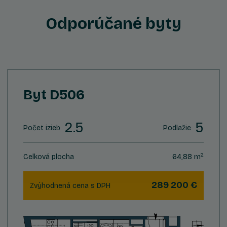
Odporúčané byty
Byt D506
2.5
5
Počet izieb
Podlažie
2
Celková plocha
64,88 m
289 200 €
Zvýhodnená cena s DPH