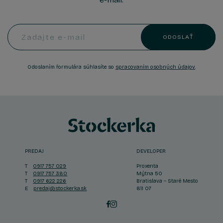
Zadajte e-mail
ODOSLAŤ
Odoslaním formulára súhlasíte so
spracovaním osobných údajov
.
PREDAJ
DEVELOPER
T
0917 757 029
Proxenta
T
0917 757 380
Mýtna 50
T
0917 622 226
Bratislava – Staré Mesto
E
predaj@stockerka.sk
811 07