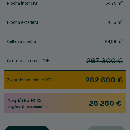
2
Plocha interiéru
54,75 m
2
Plocha exteriéru
10,13 m
2
Celková plocha
64,88 m
267 600 €
Cenníková cena s DPH
262 600 €
Zvýhodnená cena s DPH
1. splátka 10 %
26 260 €
Zvyšok až po kolaudácii