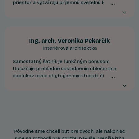
priestor a vytvárajú príjemnú svetelnú klímu už
od skorých hodín. Ideálna orientácia pre tých,
ktorí preferujú svetlý interiér a pokojné začiatky
dňa v mimoriadne upokojujúcej atmosfére.
Ing. arch. Veronika Pekarčík
Interiérová architektka
Samostatný šatník je funkčným bonusom.
Umožňuje prehľadné uskladnenie oblečenia a
doplnkov mimo obytných miestností, čím
podporuje čisté línie interiéru a zjednodušuje
každodenný život. Ak raz zažijete jeho výhody,
stane sa štandardom, ktorého sa už nechcete
vzdať.
Pôvodne sme chceli byt pre dvoch, ale nakoniec
sme sa rozhodli pre polizbu navyše. Menšia izba