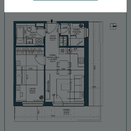
237 300 €
Zvýhodnená cena s DPH