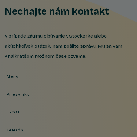
Nechajte nám kontakt
V prípade záujmu o bývanie v Stockerke alebo
akýchkoľvek otázok, nám pošlite správu. My sa vám
v najkratšom možnom čase ozveme.
Meno
Priezvisko
E-mail
Telefón