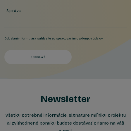
Správa
Odoslaním formulára súhlasíte so
spracovaním osobných údajov
.
ODOSLAŤ
Newsletter
Všetky potrebné informácie, signature míľniky projektu
aj zvýhodnené ponuky budete dostávať priamo na váš
e-mail.