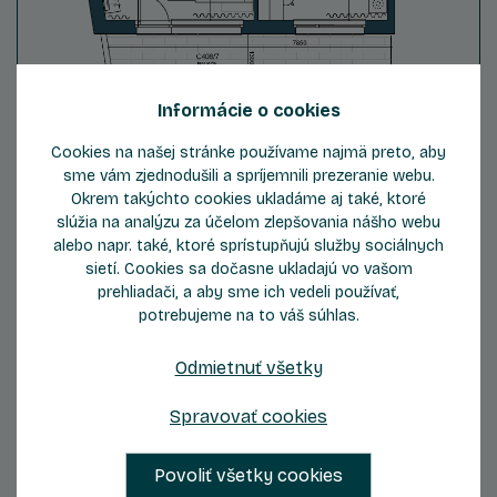
Informácie o cookies
Cookies na našej stránke používame najmä preto, aby
ZOBRAZIŤ DETAIL
sme vám zjednodušili a spríjemnili prezeranie webu.
Okrem takýchto cookies ukladáme aj také, ktoré
slúžia na analýzu za účelom zlepšovania nášho webu
alebo napr. také, ktoré sprístupňujú služby sociálnych
sietí. Cookies sa dočasne ukladajú vo vašom
prehliadači, a aby sme ich vedeli používať,
Byt C606
potrebujeme na to váš súhlas.
Odmietnuť všetky
2.5
6
Počet izieb
Podlažie
Spravovať cookies
2
Celková plocha
62,86 m
Povoliť všetky cookies