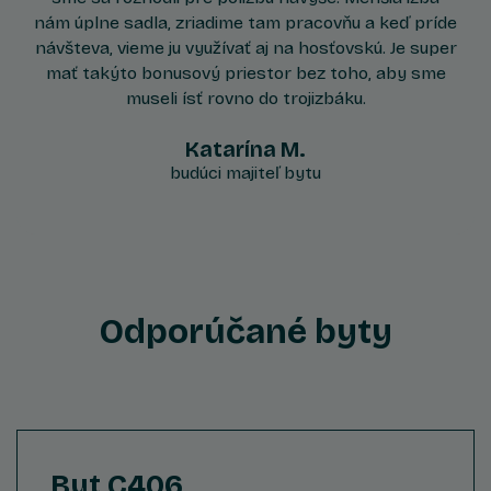
nám úplne sadla, zriadime tam pracovňu a keď príde
návšteva, vieme ju využívať aj na hosťovskú. Je super
mať takýto bonusový priestor bez toho, aby sme
museli ísť rovno do trojizbáku.
Katarína M.
budúci majiteľ bytu
Odporúčané byty
Byt C406