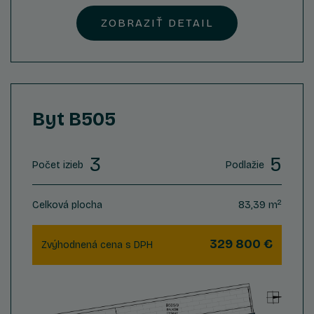
ZOBRAZIŤ DETAIL
Byt B505
3
5
Počet izieb
Podlažie
2
Celková plocha
83,39 m
329 800 €
Zvýhodnená cena s DPH