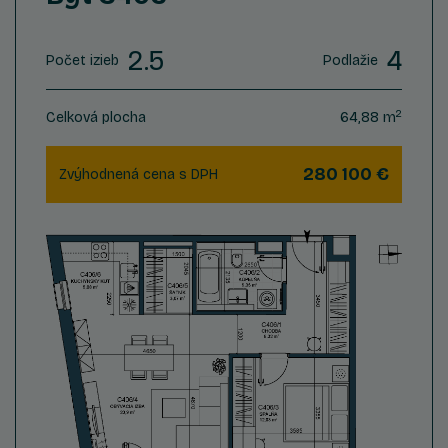
2.5
4
Počet izieb
Podlažie
2
Celková plocha
64,88 m
280 100 €
Zvýhodnená cena s DPH