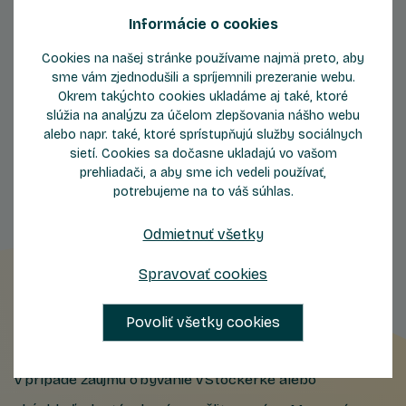
Informácie o cookies
Cookies na našej stránke používame najmä preto, aby
sme vám zjednodušili a spríjemnili prezeranie webu.
Okrem takýchto cookies ukladáme aj také, ktoré
Byty
Byty
slúžia na analýzu za účelom zlepšovania nášho webu
so západom slnka
obklopené zeleňou
alebo napr. také, ktoré sprístupňujú služby sociálnych
sietí. Cookies sa dočasne ukladajú vo vašom
prehliadači, a aby sme ich vedeli používať,
potrebujeme na to váš súhlas.
Odmietnuť všetky
Spravovať cookies
Nechajte nám kontakt
Povoliť všetky cookies
V prípade záujmu o bývanie v Stockerke alebo