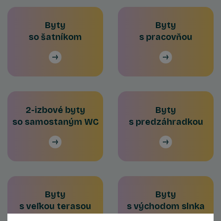
Byty
Byty
so šatníkom
s pracovňou
2-izbové byty
Byty
so samostaným WC
s predzáhradkou
Byty
Byty
s veľkou terasou
s východom slnka