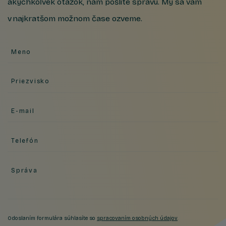
akýchkoľvek otázok, nám pošlite správu. My sa vám
v najkratšom možnom čase ozveme.
Meno
Priezvisko
E-mail
Telefón
Správa
Odoslaním formulára súhlasíte so
spracovaním osobných údajov
.