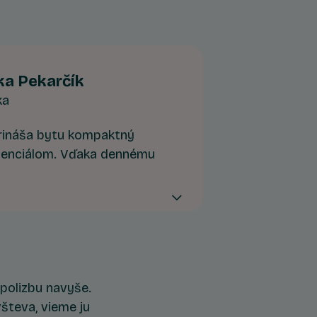
ika Pekarčík
ka
rináša bytu kompaktný
otenciálom. Vďaka dennému
 hlavnej časti bytu ponúka
pracovňu, mini ateliér,
 či detskú izbu.
polizbu navyše.
števa, vieme ju