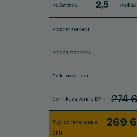
2,5
Počet izieb
Podlaži
Plocha interiéru
Plocha exteriéru
Celková plocha
274 
Cenníková cena s DPH
269 
Zvýhodnená cena s
DPH