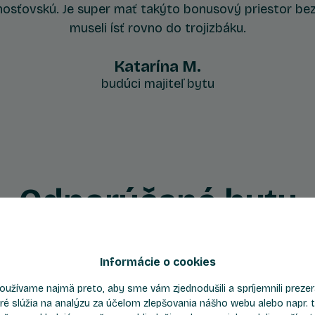
 hosťovskú. Je super mať takýto bonusový priestor be
museli ísť rovno do trojizbáku.
Katarína M.
budúci majiteľ bytu
Odporúčané byty
Informácie o cookies
Byt C606
oužívame najmä preto, aby sme vám zjednodušili a spríjemnili prez
ré slúžia na analýzu za účelom zlepšovania nášho webu alebo napr. t