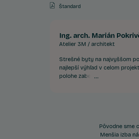
Štandard
Ing. arch. Marián Pokri
Atelier 3M / architekt
Strešné byty na najvyššom po
najlepší výhľad v celom projek
polohe zabezpečujú maximálne 
prostredie a jedinečný konta
Devínskej Novej Vsi.
Pôvodne sme ch
Menšia izba ná