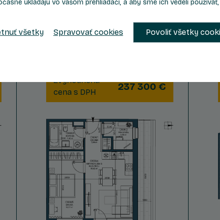
očasne ukladajú vo vašom prehliadači, a aby sme ich vedeli používať
5
2.5
6
Počet izieb
Podlažie
tnuť všetky
Spravovať cookies
Povoliť všetky cook
2
2
Celková plocha
62,86 m
Zvýhodnená
237 300 €
cena s DPH