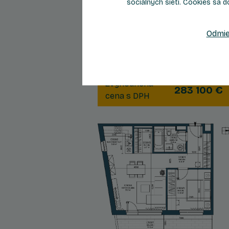
sociálnych sietí. Cookies sa d
2.5
Počet izieb
Podlažie
Odmie
Celková plocha
64,88 m
Zvýhodnená
283 100 €
cena s DPH