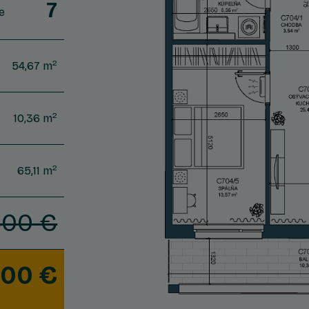
7
e
2
54,67 m
2
10,36 m
2
65,11 m
600 €
600 €