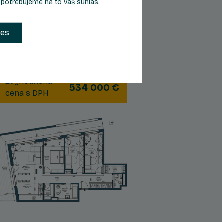
, potrebujeme na to váš súhlas.
4
7
Počet izieb
Podlažie
ies
2
Celková plocha
135,51 m
Zvýhodnená
534 000 €
cena s DPH