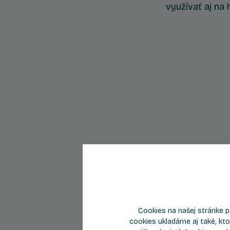
využívať aj na
Byt C506
Cookies na našej stránke p
cookies ukladáme aj také, kto