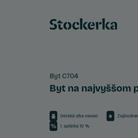
Byt C704
Byt na najvyššom p
Detská izba naviac
Zvýhodne
1. splátka 10 %