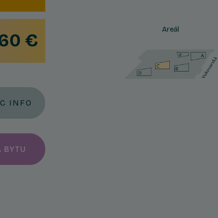
Areál
60 €
AC INFO
A BYTU