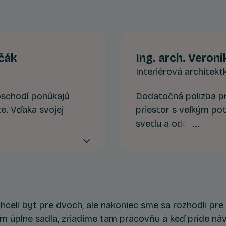
včák
Ing. arch. Veron
Interiérová architekt
schodí ponúkajú
Dodatočná polizba p
te. Vďaka svojej
priestor s veľkým p
súkromie, tichšie
svetlu a oddeleniu od
kt s panorámou
ideálne podmienky na 
miestnosť na cvičenie
celi byt pre dvoch, ale nakoniec sme sa rozhodli pre 
m úplne sadla, zriadime tam pracovňu a keď príde náv