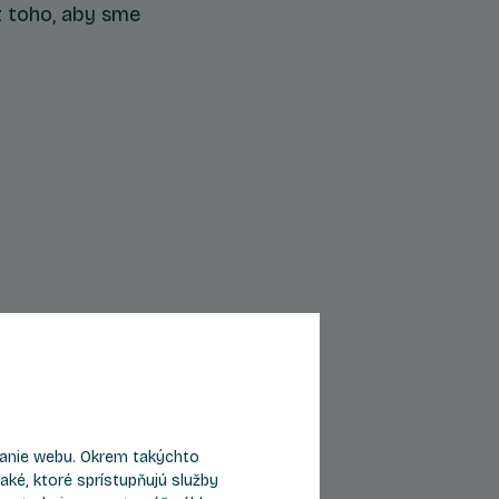
z toho, aby sme
Byt B704
eranie webu. Okrem takýchto
aké, ktoré sprístupňujú služby