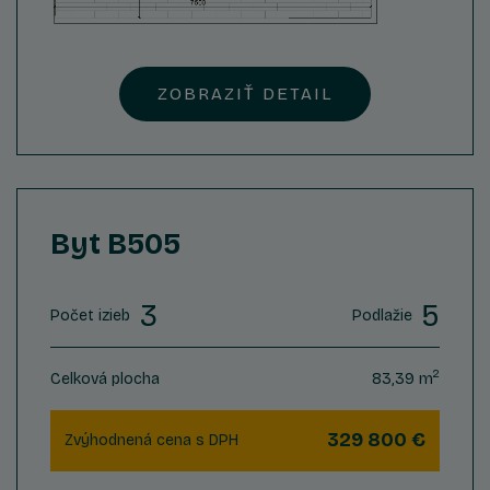
ZOBRAZIŤ DETAIL
Byt B505
3
5
Počet izieb
Podlažie
2
Celková plocha
83,39 m
329 800 €
Zvýhodnená cena s DPH