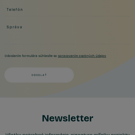
Telefón
Správa
Odoslaním formulára súhlasíte so
spracovaním osobných údajov
.
ODOSLAŤ
Newsletter
Všetky potrebné informácie, signature míľniky projektu