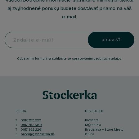
aj zvýhodnené ponuky budete dostávať priamo na váš
e-mail.
Zadajte e-mail
ODOSLAŤ
Odoslaním formulára súhlasíte so
spracovaním osobných údajov
.
PREDAJ
DEVELOPER
T
0917 757 029
Proxenta
T
0917 757 380
Mýtna 50
T
0917 622 226
Bratislava – Staré Mesto
E
predaj@stockerka.sk
811 07