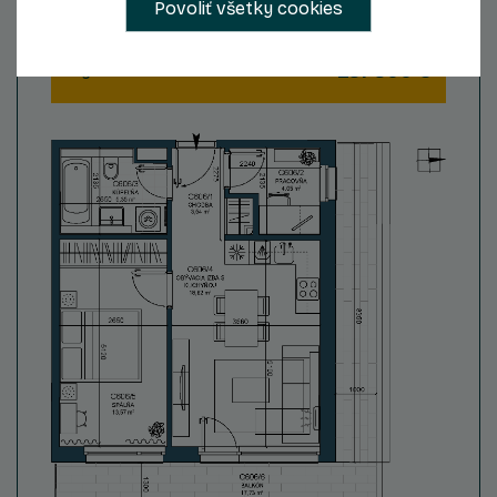
2
Povoliť všetky cookies
Celková plocha
62,86 m
237 300 €
Zvýhodnená cena s DPH