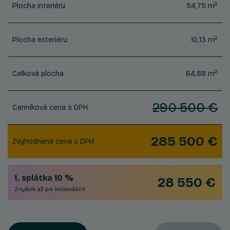
2
Plocha interiéru
54,75 m
2
Plocha exteriéru
10,13 m
2
Celková plocha
64,88 m
290 500 €
Cenníková cena s DPH
285 500 €
Zvýhodnená cena s DPH
1. splátka 10 %
28 550 €
Zvyšok až po kolaudácii