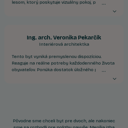
lesom, ktorý poskytuje vizuálny pokoj, prirodzené
tienenie aj mikroklímu. Ide o prémiové bývanie
pre tých, ktorí hľadajú tichšie prostredie a chcú
byť nablízku prírode. Bonusom je výhľad na
východ alebo západ slnka.
Ing. arch. Veronika Pekarčík
Interiérová architektka
Tento byt vyniká premyslenou dispozíciou.
Reaguje na reálne potreby každodenného života
obyvateľov. Ponúka dostatok úložného priestoru,
prirodzené svetlo a funkčne oddelené zóny.
Personalizovaný dizajn interiéru urobí z nového
bytu skutočný domov.
Pôvodne sme chceli byt pre dvoch, ale nakoniec
sme sa rozhodli pre polizbu navyše. Menšia izba