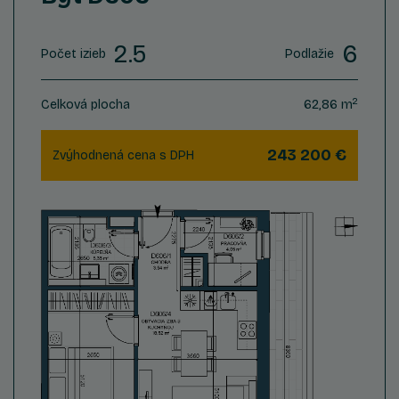
2.5
6
Počet izieb
Podlažie
2
Celková plocha
62,86 m
243 200 €
Zvýhodnená cena s DPH