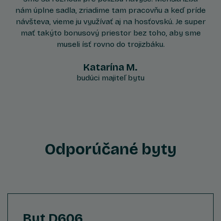
nám úplne sadla, zriadime tam pracovňu a keď príde
návšteva, vieme ju využívať aj na hosťovskú. Je super
mať takýto bonusový priestor bez toho, aby sme
museli ísť rovno do trojizbáku.
Katarína M.
budúci majiteľ bytu
Odporúčané byty
Byt D606