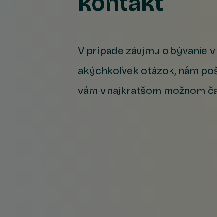
kontakt
V prípade záujmu o bývanie 
akýchkoľvek otázok, nám poš
vám v najkratšom možnom č