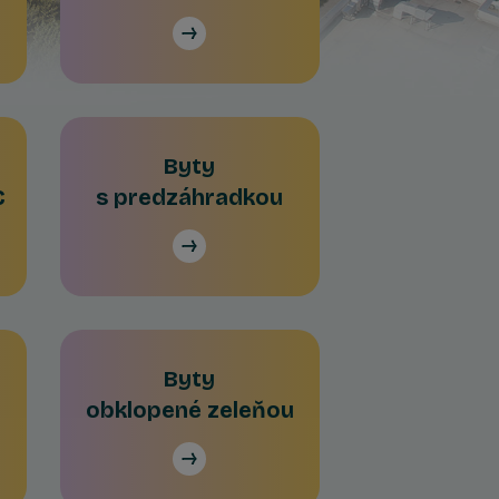
Byty
C
s predzáhradkou
Byty
obklopené zeleňou