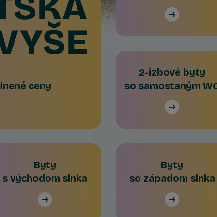
2-izbové byty
odnené ceny
so samostaným W
Byty
Byty
s východom slnka
so západom slnka