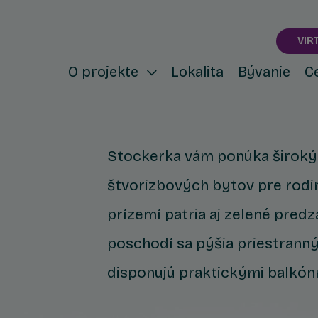
VIR
O projekte
Lokalita
Bývanie
C
Stockerka vám ponúka široký v
štvorizbových bytov pre rodi
prízemí patria aj zelené pred
poschodí sa pýšia priestrann
disponujú praktickými balkón