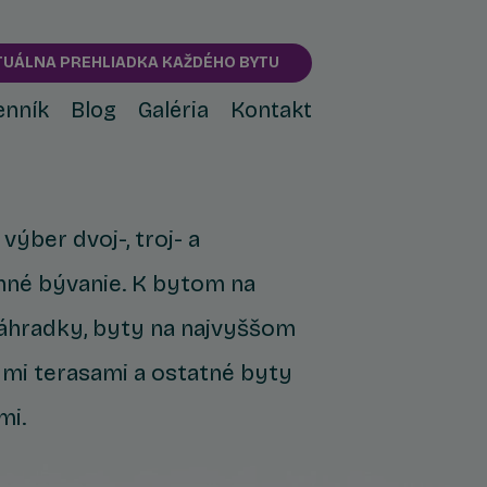
TUÁLNA PREHLIADKA KAŽDÉHO BYTU
enník
Blog
Galéria
Kontakt
ýber dvoj-, troj- a
nné bývanie. K bytom na
záhradky, byty na najvyššom
ými terasami a ostatné byty
mi.