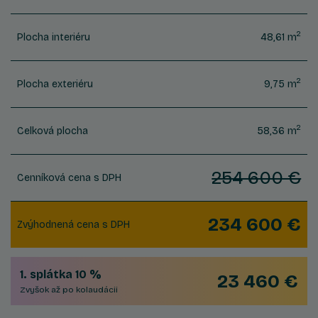
2
Plocha interiéru
48,61 m
2
Plocha exteriéru
9,75 m
2
Celková plocha
58,36 m
254 600 €
Cenníková cena s DPH
234 600 €
Zvýhodnená cena s DPH
1. splátka 10 %
23 460 €
Zvyšok až po kolaudácii