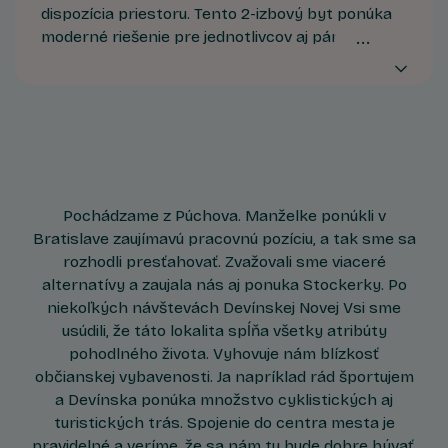
dispozícia priestoru. Tento 2-izbový byt ponúka
moderné riešenie pre jednotlivcov aj páry.
Zabezpečuje dostatočný komfort pri odpočinku v
oddelenej miestnosti na spánok, bez narušenia
rytmu bežného života v obývačke s exteriérom.
Pochádzame z Púchova. Manželke ponúkli v
Bratislave zaujímavú pracovnú pozíciu, a tak sme sa
rozhodli presťahovať. Zvažovali sme viaceré
alternatívy a zaujala nás aj ponuka Stockerky. Po
niekoľkých návštevách Devínskej Novej Vsi sme
usúdili, že táto lokalita spĺňa všetky atribúty
pohodlného života. Vyhovuje nám blízkosť
občianskej vybavenosti. Ja napríklad rád športujem
a Devínska ponúka množstvo cyklistických aj
turistických trás. Spojenie do centra mesta je
pravidelné a veríme, že sa nám tu bude dobre bývať.