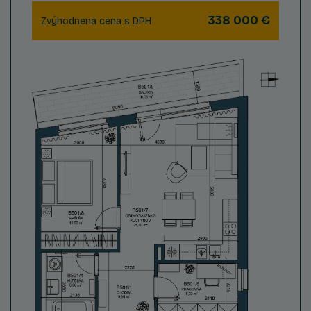
338 000 €
Zvýhodnená cena s DPH