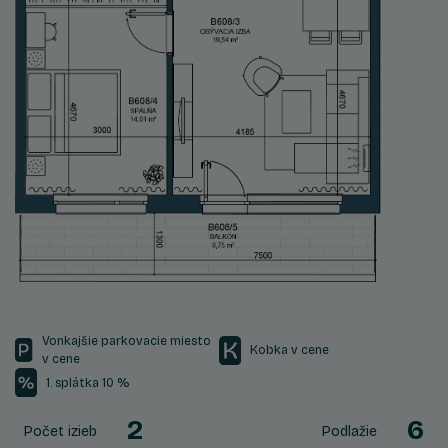
Vonkajšie parkovacie miesto
Kobka v cene
v cene
1. splátka 10 %
2
6
Počet izieb
Podlažie