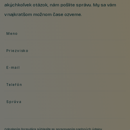
akýchkoľvek otázok, nám pošlite správu. My sa vám
v najkratšom možnom čase ozveme.
Meno
Priezvisko
E-mail
Telefón
Správa
Odoslaním formulára súhlasíte so
spracovaním osobných údajov
.