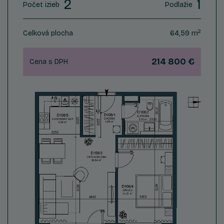
2
1
Počet izieb
Podlažie
2
Celková plocha
64,59 m
214 800 €
Cena s DPH