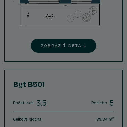
ZOBRAZIŤ DETAIL
Byt B501
3.5
5
Počet izieb
Podlažie
2
Celková plocha
89,84 m