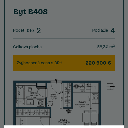
Byt B408
2
4
Počet izieb
Podlažie
2
Celková plocha
58,36 m
220 900 €
Zvýhodnená cena s DPH