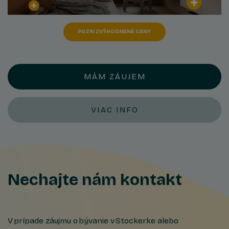
POZRI ZVÝHODNENÉ CENY
MÁM ZÁUJEM
VIAC INFO
Nechajte nám kontakt
V prípade záujmu o bývanie v Stockerke alebo