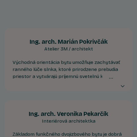
Ing. arch. Marián Pokrivčák
Atelier 3M / architekt
Východná orientácia bytu umožňuje zachytávať
ranného lúče slnka, ktoré prirodzene prebudia
priestor a vytvárajú príjemnú svetelnú klímu už
od skorých hodín. Ideálna orientácia pre tých,
ktorí preferujú svetlý interiér a pokojné začiatky
dňa v mimoriadne upokojujúcej atmosfére.
Ing. arch. Veronika Pekarčík
Interiérová architektka
Základom funkčného dvojizbového bytu je dobrá