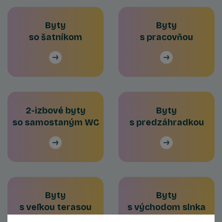
Byty
Byty
so šatníkom
s pracovňou
2-izbové byty
Byty
so samostaným WC
s predzáhradkou
Byty
Byty
s veľkou terasou
s východom slnka