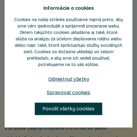
Informácie o cookies
Cookies na našej stránke používame najmä preto, aby
sme vám zjednodušili a spríjemnili prezeranie webu.
Okrem takýchto cookies ukladáme aj také, ktoré
Byty
Byty
slúžia na analýzu za účelom zlepšovania nášho webu
so západom slnka
obklopené zeleňou
alebo napr. také, ktoré sprístupňujú služby sociálnych
sietí. Cookies sa dočasne ukladajú vo vašom
prehliadači, a aby sme ich vedeli používať,
potrebujeme na to váš súhlas.
Odmietnuť všetky
Spravovať cookies
Nechajte nám kontakt
Povoliť všetky cookies
V prípade záujmu o bývanie v Stockerke alebo