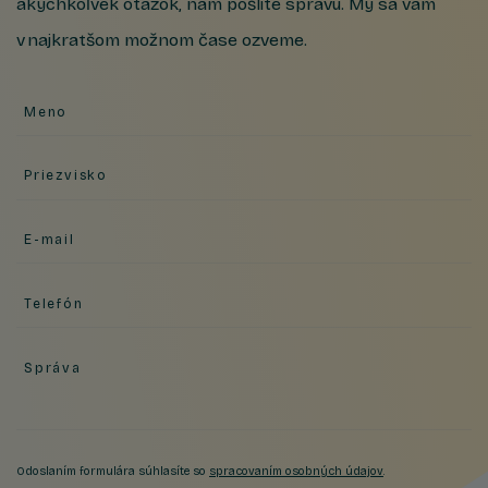
akýchkoľvek otázok, nám pošlite správu. My sa vám
v najkratšom možnom čase ozveme.
Meno
Priezvisko
E-mail
Telefón
Správa
Odoslaním formulára súhlasíte so
spracovaním osobných údajov
.