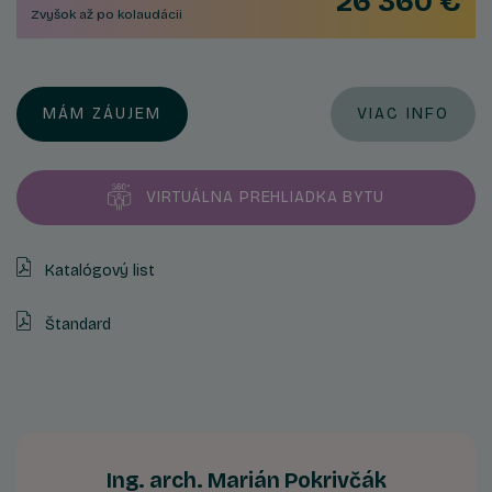
26 360 €
Zvyšok až po kolaudácii
MÁM ZÁUJEM
VIAC INFO
VIRTUÁLNA PREHLIADKA BYTU
Katalógový list
Štandard
Ing. arch. Marián Pokrivčák