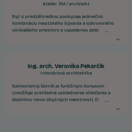
Atelier 3M / architekt
Byt s predzáhradkou poskytuje jedinečnú
kombináciu mestského bývania a súkromného
vonkajšieho priestoru s vysadenou zeleňou,
ideálneho pre oddych, domáce zvieratá či
záhradkárčenie. Bezprostredný kontakt s
prírodou výrazne zvyšuje kvalitu života v meste.
Ing. arch. Veronika Pekarčík
Interiérová architektka
Samostatný šatník je funkčným bonusom.
Umožňuje prehľadné uskladnenie oblečenia a
doplnkov mimo obytných miestností, čím
podporuje čisté línie interiéru a zjednodušuje
každodenný život. Ak raz zažijete jeho výhody,
stane sa štandardom, ktorého sa už nechcete
vzdať.