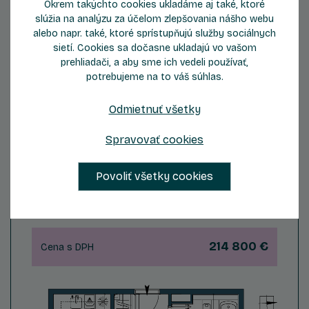
Okrem takýchto cookies ukladáme aj také, ktoré
slúžia na analýzu za účelom zlepšovania nášho webu
ZOBRAZIŤ DETAIL
alebo napr. také, ktoré sprístupňujú služby sociálnych
sietí. Cookies sa dočasne ukladajú vo vašom
prehliadači, a aby sme ich vedeli používať,
potrebujeme na to váš súhlas.
Odmietnuť všetky
Byt D108
Spravovať cookies
2
1
Počet izieb
Podlažie
Povoliť všetky cookies
2
Celková plocha
64,59 m
214 800 €
Cena s DPH