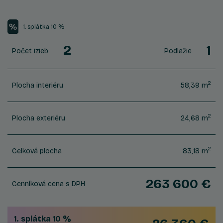
1. splátka 10 %
2
1
Počet izieb
Podlažie
2
Plocha interiéru
58,39 m
2
Plocha exteriéru
24,68 m
2
Celková plocha
83,18 m
263 600 €
Cenníková cena s DPH
1. splátka 10 %