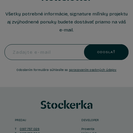
Všetky potrebné informácie, signature míľniky projektu
aj zvýhodnené ponuky budete dostávať priamo na váš
e-mail.
Zadajte e-mail
ODOSLAŤ
Odoslaním formulára súhlasíte so
spracovaním osobných údajov
.
PREDAJ
DEVELOPER
T
0917 757 029
Proxenta