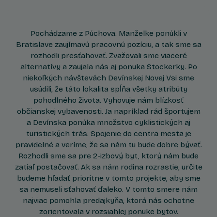
Pochádzame z Púchova. Manželke ponúkli v
Bratislave zaujímavú pracovnú pozíciu, a tak sme sa
rozhodli presťahovať. Zvažovali sme viaceré
alternatívy a zaujala nás aj ponuka Stockerky. Po
niekoľkých návštevách Devínskej Novej Vsi sme
usúdili, že táto lokalita spĺňa všetky atribúty
pohodlného života. Vyhovuje nám blízkosť
občianskej vybavenosti. Ja napríklad rád športujem
a Devínska ponúka množstvo cyklistických aj
turistických trás. Spojenie do centra mesta je
pravidelné a veríme, že sa nám tu bude dobre bývať.
Rozhodli sme sa pre 2-izbový byt, ktorý nám bude
zatiaľ postačovať. Ak sa nám rodina rozrastie, určite
budeme hľadať prioritne v tomto projekte, aby sme
sa nemuseli sťahovať ďaleko. V tomto smere nám
najviac pomohla predajkyňa, ktorá nás ochotne
zorientovala v rozsiahlej ponuke bytov.