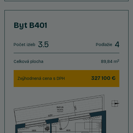
Byt B401
3.5
4
Počet izieb
Podlažie
2
Celková plocha
89,84 m
327 100 €
Zvýhodnená cena s DPH