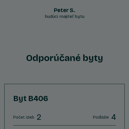
Peter S.
budúci majiteľ bytu
Odporúčané byty
Byt B406
2
4
Počet izieb
Podlažie