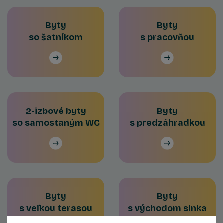
Byty
Byty
so šatníkom
s pracovňou
2-izbové byty
Byty
so samostaným WC
s predzáhradkou
Byty
Byty
s veľkou terasou
s východom slnka