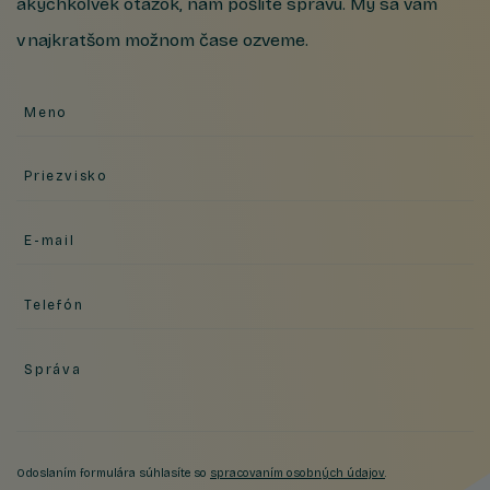
akýchkoľvek otázok, nám pošlite správu. My sa vám
v najkratšom možnom čase ozveme.
Meno
Priezvisko
E-mail
Telefón
Správa
Odoslaním formulára súhlasíte so
spracovaním osobných údajov
.