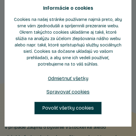
Informácie o cookies
Cookies na našej stránke používame najmä preto, aby
sme vám zjednodušili a spríjemnili prezeranie webu.
Okrem takýchto cookies ukladáme aj také, ktoré
Byty
Byty
slúžia na analýzu za účelom zlepšovania nášho webu
so západom slnka
obklopené zeleňou
alebo napr. také, ktoré sprístupňujú služby sociálnych
sietí. Cookies sa dočasne ukladajú vo vašom
prehliadači, a aby sme ich vedeli používať,
potrebujeme na to váš súhlas.
Odmietnuť všetky
Spravovať cookies
Nechajte nám kontakt
Povoliť všetky cookies
V prípade záujmu o bývanie v Stockerke alebo