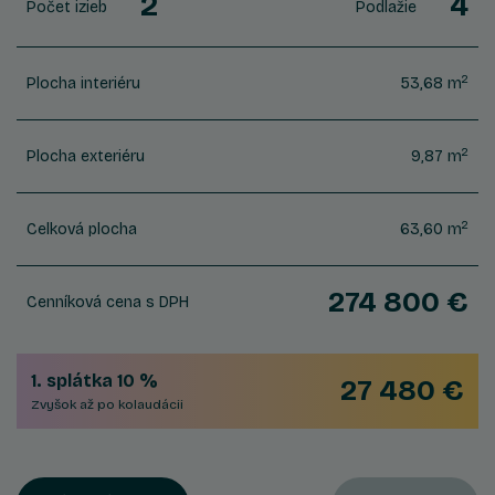
2
4
Počet izieb
Podlažie
2
Plocha interiéru
53,68 m
2
Plocha exteriéru
9,87 m
2
Celková plocha
63,60 m
274 800 €
Cenníková cena s DPH
1. splátka 10 %
27 480 €
Zvyšok až po kolaudácii