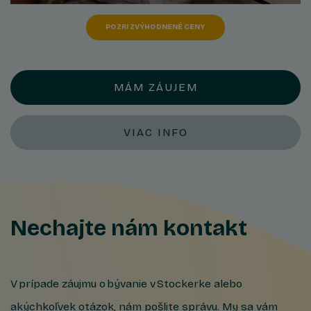
POZRI ZVÝHODNENÉ CENY
MÁM ZÁUJEM
VIAC INFO
Nechajte nám kontakt
V prípade záujmu o bývanie v Stockerke alebo
akýchkoľvek otázok, nám pošlite správu. My sa vám