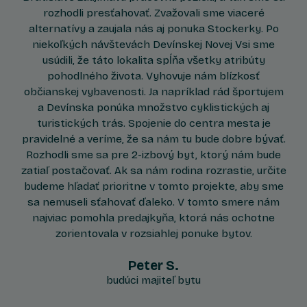
rozhodli presťahovať. Zvažovali sme viaceré
alternatívy a zaujala nás aj ponuka Stockerky. Po
niekoľkých návštevách Devínskej Novej Vsi sme
usúdili, že táto lokalita spĺňa všetky atribúty
pohodlného života. Vyhovuje nám blízkosť
občianskej vybavenosti. Ja napríklad rád športujem
a Devínska ponúka množstvo cyklistických aj
turistických trás. Spojenie do centra mesta je
pravidelné a veríme, že sa nám tu bude dobre bývať.
Rozhodli sme sa pre 2-izbový byt, ktorý nám bude
zatiaľ postačovať. Ak sa nám rodina rozrastie, určite
budeme hľadať prioritne v tomto projekte, aby sme
sa nemuseli sťahovať ďaleko. V tomto smere nám
najviac pomohla predajkyňa, ktorá nás ochotne
zorientovala v rozsiahlej ponuke bytov.
Peter S.
budúci majiteľ bytu