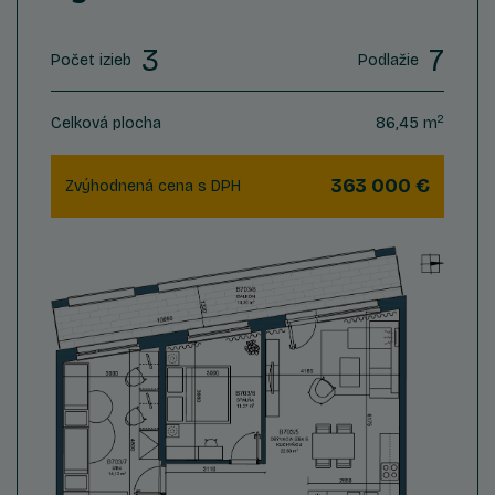
3
7
Počet izieb
Podlažie
2
Celková plocha
86,45 m
363 000 €
Zvýhodnená cena s DPH