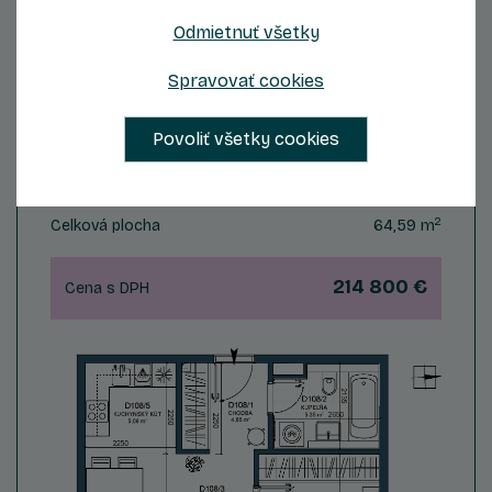
Odmietnuť všetky
Spravovať cookies
Byt D108
Povoliť všetky cookies
2
1
Počet izieb
Podlažie
2
Celková plocha
64,59 m
214 800 €
Cena s DPH