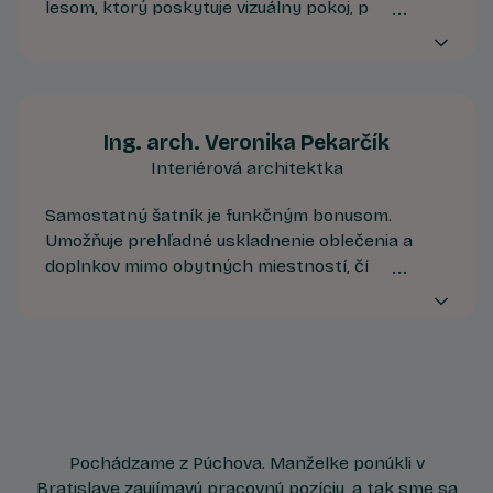
lesom, ktorý poskytuje vizuálny pokoj, prirodzené
tienenie aj mikroklímu. Ide o prémiové bývanie
pre tých, ktorí hľadajú tichšie prostredie a chcú
byť nablízku prírode. Bonusom je výhľad na
východ alebo západ slnka.
Ing. arch. Veronika Pekarčík
Interiérová architektka
Samostatný šatník je funkčným bonusom.
Umožňuje prehľadné uskladnenie oblečenia a
doplnkov mimo obytných miestností, čím
podporuje čisté línie interiéru a zjednodušuje
každodenný život. Ak raz zažijete jeho výhody,
stane sa štandardom, ktorého sa už nechcete
vzdať.
Pochádzame z Púchova. Manželke ponúkli v
Bratislave zaujímavú pracovnú pozíciu, a tak sme sa