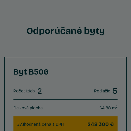
Odporúčané byty
Byt B506
2
5
Počet izieb
Podlažie
2
Celková plocha
64,88 m
248 300 €
Zvýhodnená cena s DPH