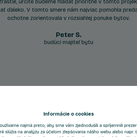
rastie, určite budeme hľadať prioritne v tomto proje
ať ďaleko. V tomto smere nám najviac pomohla preda
ochotne zorientovala v rozsiahlej ponuke bytov.
Peter S.
budúci majiteľ bytu
Odporúčané byty
Informácie o cookies
oužívame najmä preto, aby sme vám zjednodušili a spríjemnili prez
Byt D108
ré slúžia na analýzu za účelom zlepšovania nášho webu alebo napr. t