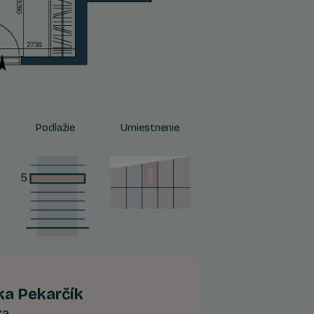
Podlažie
Umiestnenie
ika Pekarčík
ka