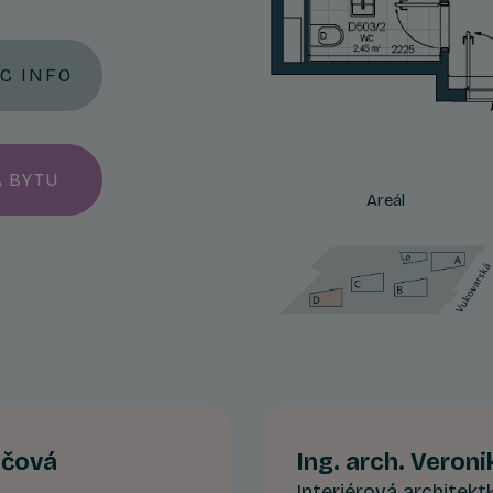
AC INFO
A BYTU
Areál
áčová
Ing. arch. Veron
Interiérová architekt