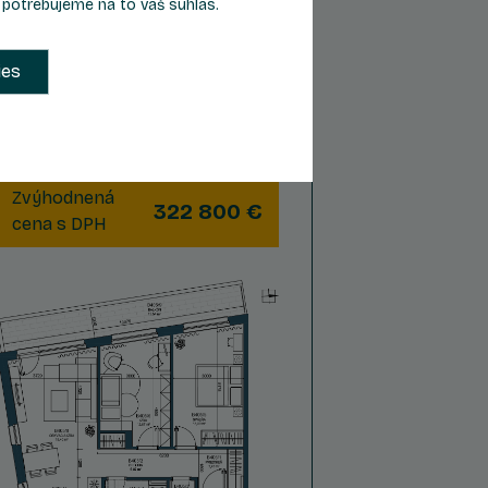
, potrebujeme na to váš súhlas.
3
4
Počet izieb
Podlažie
ies
2
Celková plocha
83,39 m
Zvýhodnená
322 800 €
cena s DPH