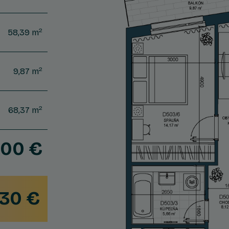
2
58,39 m
2
9,87 m
2
68,37 m
300 €
930 €