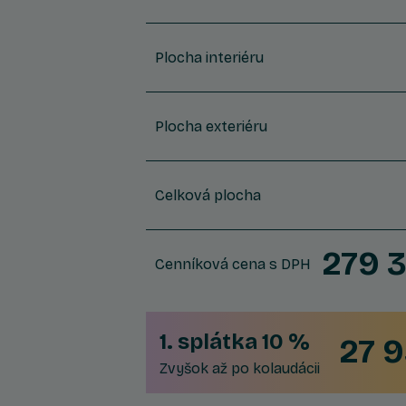
Plocha interiéru
Plocha exteriéru
Celková plocha
279 
Cenníková cena s DPH
1. splátka 10 %
27 
Zvyšok až po kolaudácii