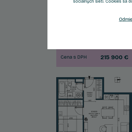
sociálnych sietí. Cookies sa d
2
Počet izieb
Podlažie
Odmie
Celková plocha
65,42 m
215 900 €
Cena s DPH