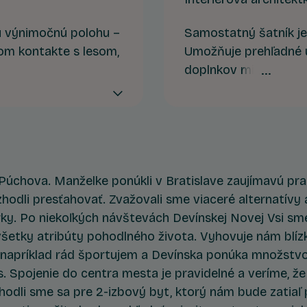
 výnimočnú polohu –
Samostatný šatník j
om kontakte s lesom,
Umožňuje prehľadné u
, prirodzené tienenie
doplnkov mimo obytn
bývanie pre tých,
podporuje čisté línie 
e a chcú byť nablízku
každodenný život. Ak 
a východ alebo západ
stane sa štandardom
vzdať.
úchova. Manželke ponúkli v Bratislave zaujímavú prac
hodli presťahovať. Zvažovali sme viaceré alternatívy a
y. Po niekoľkých návštevách Devínskej Novej Vsi sme 
 všetky atribúty pohodlného života. Vyhovuje nám blíz
 napríklad rád športujem a Devínska ponúka množstvo 
ás. Spojenie do centra mesta je pravidelné a veríme, ž
hodli sme sa pre 2-izbový byt, ktorý nám bude zatiaľ 