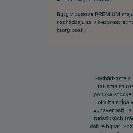
Byty v budove PREMIUM majú
nachádzajú sa v bezprostredn
ktorý poskytuje vizuálny pokoj
aj mikroklímu. Ide o prémiové 
ktorí hľadajú tichšie prostredi
prírode. Bonusom je výhľad n
slnka.
Pochádzame z P
tak sme sa roz
ponuka Stockerk
lokalita spĺňa
vybavenosti. Ja
turistických tr
dobre bývať. Roz