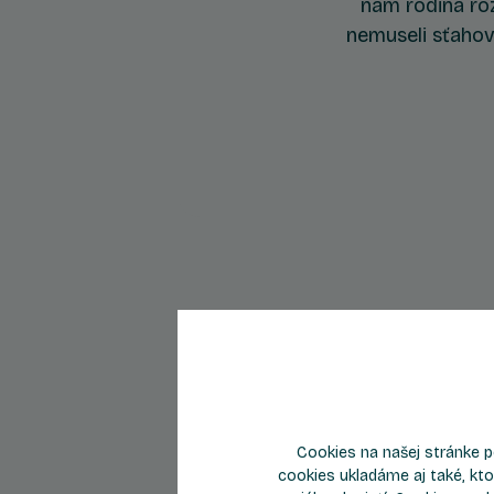
nám rodina roz
nemuseli sťahov
Cookies na našej stránke p
Byt C110
cookies ukladáme aj také, kto