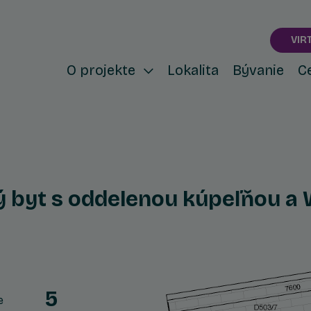
VIR
O projekte
Lokalita
Bývanie
C
ý byt s oddelenou kúpeľňou a
5
e