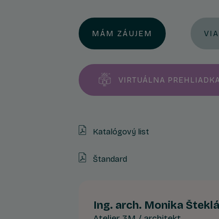
MÁM ZÁUJEM
VI
VIRTUÁLNA PREHLIADK
Katalógový list
Štandard
Ing. arch. Monika Štekl
Atelier 3M / architekt