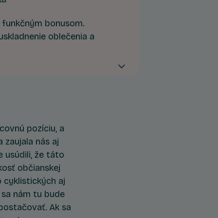
e funkčným bonusom.
skladnenie oblečenia a
ých miestností, čím
interiéru a zjednodušuje
raz zažijete jeho výhody,
, ktorého sa už nechcete
ovnú pozíciu, a
 zaujala nás aj
usúdili, že táto
kosť občianskej
cyklistických aj
e sa nám tu bude
postačovať. Ak sa