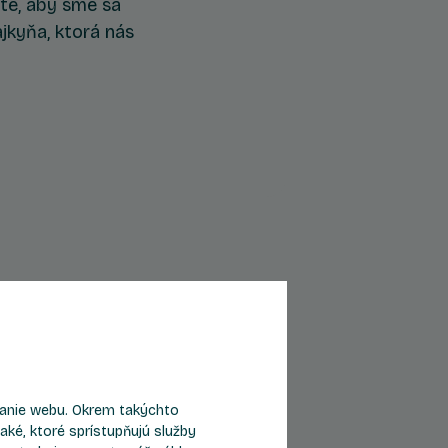
kte, aby sme sa
jkyňa, ktorá nás
eranie webu. Okrem takýchto
Byt B405
aké, ktoré sprístupňujú služby