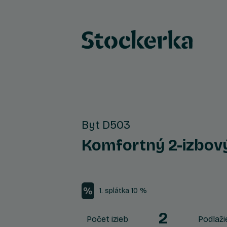
Byt D503
Komfortný 2-izbov
1. splátka 10 %
2
Počet izieb
Podlaži