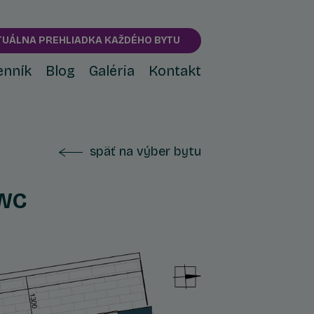
TUÁLNA PREHLIADKA KAŽDÉHO BYTU
enník
Blog
Galéria
Kontakt
späť na výber bytu
 WC