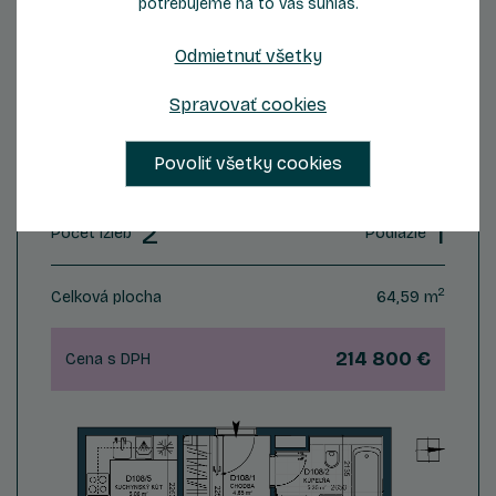
potrebujeme na to váš súhlas.
ZOBRAZIŤ DETAIL
Odmietnuť všetky
Spravovať cookies
Byt D108
Povoliť všetky cookies
2
1
Počet izieb
Podlažie
2
Celková plocha
64,59 m
214 800 €
Cena s DPH