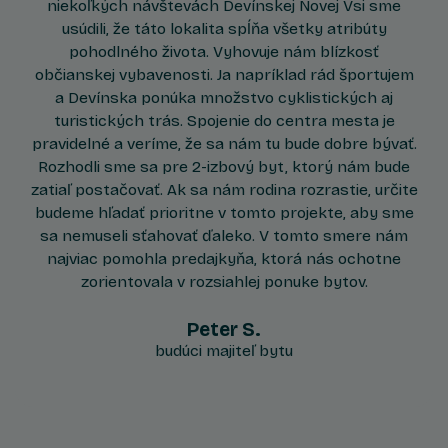
niekoľkých návštevách Devínskej Novej Vsi sme
usúdili, že táto lokalita spĺňa všetky atribúty
pohodlného života. Vyhovuje nám blízkosť
občianskej vybavenosti. Ja napríklad rád športujem
a Devínska ponúka množstvo cyklistických aj
turistických trás. Spojenie do centra mesta je
pravidelné a veríme, že sa nám tu bude dobre bývať.
Rozhodli sme sa pre 2-izbový byt, ktorý nám bude
zatiaľ postačovať. Ak sa nám rodina rozrastie, určite
budeme hľadať prioritne v tomto projekte, aby sme
sa nemuseli sťahovať ďaleko. V tomto smere nám
najviac pomohla predajkyňa, ktorá nás ochotne
zorientovala v rozsiahlej ponuke bytov.
Peter S.
budúci majiteľ bytu