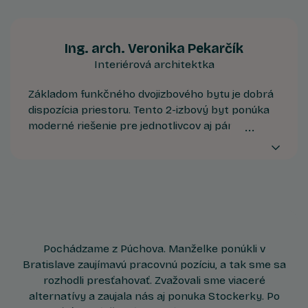
byť nablízku prírode. Bonusom je výhľad na
východ alebo západ slnka.
Ing. arch. Veronika Pekarčík
Interiérová architektka
Základom funkčného dvojizbového bytu je dobrá
dispozícia priestoru. Tento 2-izbový byt ponúka
moderné riešenie pre jednotlivcov aj páry.
Zabezpečuje dostatočný komfort pri odpočinku v
oddelenej miestnosti na spánok, bez narušenia
rytmu bežného života v obývačke s exteriérom.
Pochádzame z Púchova. Manželke ponúkli v
Bratislave zaujímavú pracovnú pozíciu, a tak sme sa
rozhodli presťahovať. Zvažovali sme viaceré
alternatívy a zaujala nás aj ponuka Stockerky. Po