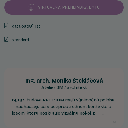
VIRTUÁLNA PREHLIADKA BYTU
Katalógový list
Štandard
Ing. arch. Monika Štekláčová
Atelier 3M / architekt
Byty v budove PREMIUM majú výnimočnú polohu
– nachádzajú sa v bezprostrednom kontakte s
lesom, ktorý poskytuje vizuálny pokoj, prirodzené
tienenie aj mikroklímu. Ide o prémiové bývanie
pre tých, ktorí hľadajú tichšie prostredie a chcú