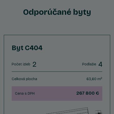
Odporúčané byty
Byt C404
2
4
Počet izieb
Podlažie
2
Celková plocha
63,60 m
267 800 €
Cena s DPH