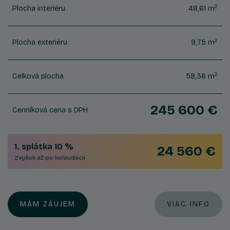
2
Plocha interiéru
48,61 m
2
Plocha exteriéru
9,75 m
2
Celková plocha
58,36 m
245 600 €
Cenníková cena s DPH
1. splátka 10 %
24 560 €
Zvyšok až po kolaudácii
MÁM ZÁUJEM
VIAC INFO