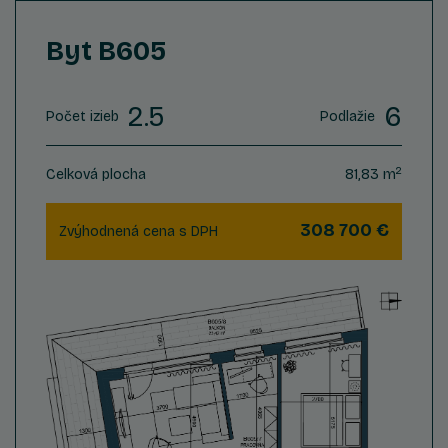
Byt B605
2.5
6
Počet izieb
Podlažie
2
Celková plocha
81,83 m
308 700 €
Zvýhodnená cena s DPH