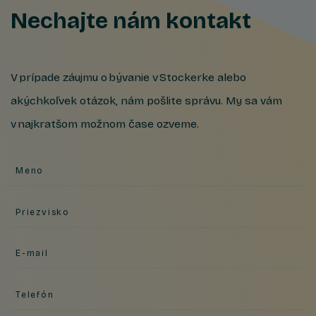
Nechajte nám kontakt
V prípade záujmu o bývanie v Stockerke alebo
akýchkoľvek otázok, nám pošlite správu. My sa vám
v najkratšom možnom čase ozveme.
Meno
Priezvisko
E-mail
Telefón