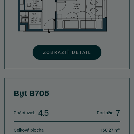
ZOBRAZIŤ DETAIL
Byt B705
4.5
7
Počet izieb
Podlažie
2
Celková plocha
138,27 m