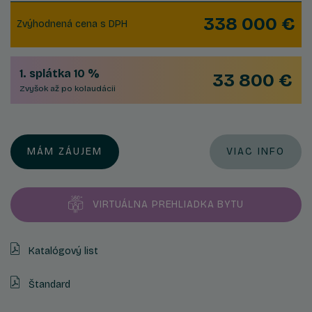
338 000 €
Zvýhodnená cena s DPH
1. splátka 10 %
33 800 €
Zvyšok až po kolaudácii
MÁM ZÁUJEM
VIAC INFO
VIRTUÁLNA PREHLIADKA BYTU
Katalógový list
Štandard