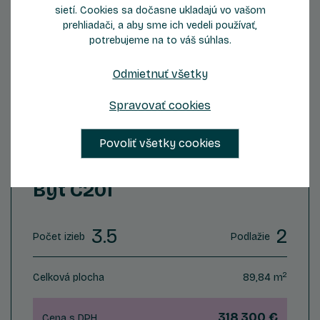
sietí. Cookies sa dočasne ukladajú vo vašom
prehliadači, a aby sme ich vedeli používať,
potrebujeme na to váš súhlas.
Odmietnuť všetky
ZOBRAZIŤ DETAIL
Spravovať cookies
Povoliť všetky cookies
Byt C201
3.5
2
Počet izieb
Podlažie
2
Celková plocha
89,84 m
318 300 €
Cena s DPH