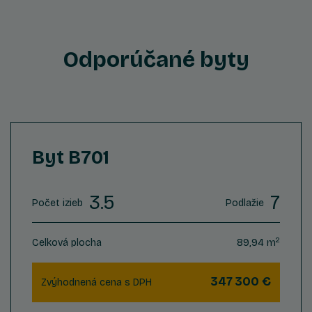
Odporúčané byty
Byt B701
3.5
7
Počet izieb
Podlažie
2
Celková plocha
89,94 m
347 300 €
Zvýhodnená cena s DPH