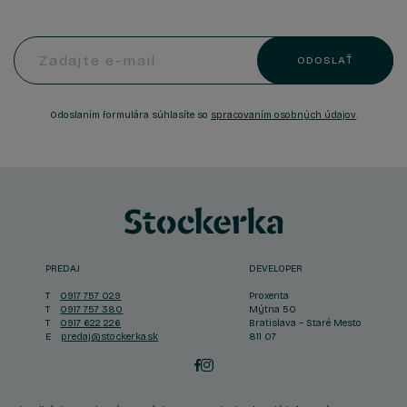
Zadajte e-mail
ODOSLAŤ
Odoslaním formulára súhlasíte so
spracovaním osobných údajov
.
PREDAJ
DEVELOPER
T
0917 757 029
Proxenta
T
0917 757 380
Mýtna 50
T
0917 622 226
Bratislava – Staré Mesto
E
predaj@stockerka.sk
811 07