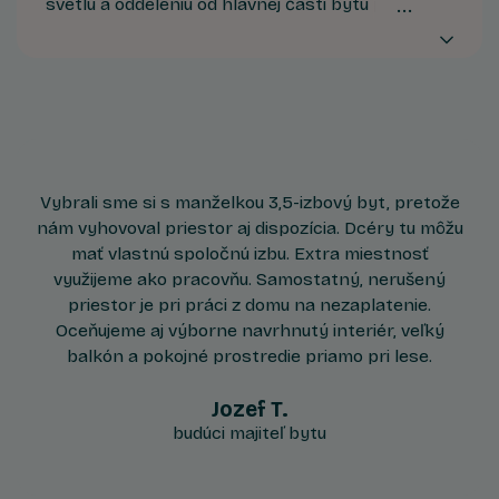
svetlu a oddeleniu od hlavnej časti bytu ponúka
ideálne podmienky na pracovňu, mini ateliér,
miestnosť na cvičenie či detskú izbu.
Vybrali sme si s manželkou 3,5-izbový byt, pretože
nám vyhovoval priestor aj dispozícia. Dcéry tu môžu
mať vlastnú spoločnú izbu. Extra miestnosť
využijeme ako pracovňu. Samostatný, nerušený
priestor je pri práci z domu na nezaplatenie.
Oceňujeme aj výborne navrhnutý interiér, veľký
balkón a pokojné prostredie priamo pri lese.
Jozef T.
budúci majiteľ bytu