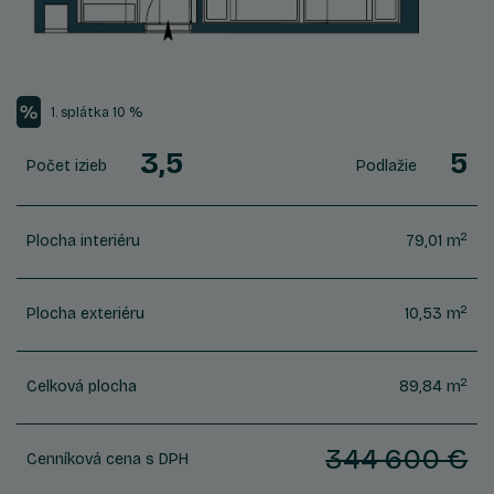
1. splátka 10 %
3,5
5
Počet izieb
Podlažie
2
Plocha interiéru
79,01 m
2
Plocha exteriéru
10,53 m
2
Celková plocha
89,84 m
344 600 €
Cenníková cena s DPH