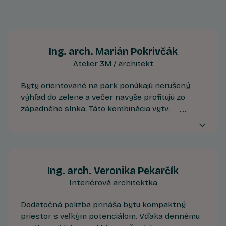
Ing. arch. Marián Pokrivčák
Atelier 3M / architekt
Byty orientované na park ponúkajú nerušený
výhľad do zelene a večer navyše profitujú zo
západného slnka. Táto kombinácia vytvára
príjemnú atmosféru na konci dňa a vizuálne
rozširuje priestor interiéru smerom k exteriéru.
Ing. arch. Veronika Pekarčík
Interiérová architektka
Dodatočná polizba prináša bytu kompaktný
priestor s veľkým potenciálom. Vďaka dennému