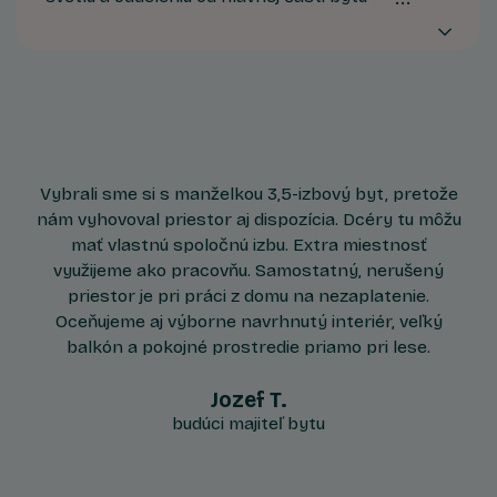
ideálne podmienky na pracovňu, mini ateliér,
miestnosť na cvičenie či detskú izbu.
Vybrali sme si s manželkou 3,5-izbový byt, pretože
nám vyhovoval priestor aj dispozícia. Dcéry tu môžu
mať vlastnú spoločnú izbu. Extra miestnosť
využijeme ako pracovňu. Samostatný, nerušený
priestor je pri práci z domu na nezaplatenie.
Oceňujeme aj výborne navrhnutý interiér, veľký
balkón a pokojné prostredie priamo pri lese.
Jozef T.
budúci majiteľ bytu