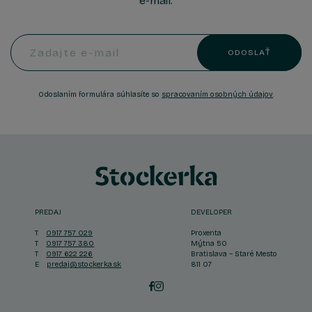
e-mail.
Zadajte e-mail
ODOSLAŤ
Odoslaním formulára súhlasíte so
spracovaním osobných údajov
.
PREDAJ
DEVELOPER
T
0917 757 029
Proxenta
T
0917 757 380
Mýtna 50
T
0917 622 226
Bratislava – Staré Mesto
E
predaj@stockerka.sk
811 07