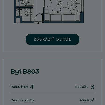
ZOBRAZIŤ DETAIL
Byt B803
4
8
Počet izieb
Podlažie
2
Celková plocha
160,96 m