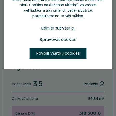
sietí. Cookies sa dočasne ukladajú vo vašom
prehliadači, a aby sme ich vedeli používať,
potrebujeme na to váš súhlas.
Odmietnuť všetky
ZOBRAZIŤ DETAIL
Spravovať cookies
Povoliť všetky cookies
Byt C201
3.5
2
Počet izieb
Podlažie
2
Celková plocha
89,84 m
318 300 €
Cena s DPH