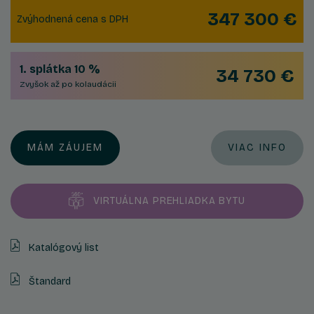
347 300 €
Zvýhodnená cena s DPH
1. splátka 10 %
34 730 €
Zvyšok až po kolaudácii
MÁM ZÁUJEM
VIAC INFO
VIRTUÁLNA PREHLIADKA BYTU
Katalógový list
Štandard