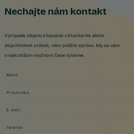
Nechajte nám kontakt
V prípade záujmu o bývanie v Stockerke alebo
akýchkoľvek otázok, nám pošlite správu. My sa vám
v najkratšom možnom čase ozveme.
Meno
Priezvisko
E-mail
Telefón