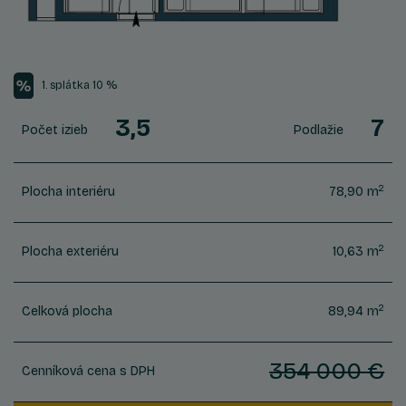
1. splátka 10 %
3,5
7
Počet izieb
Podlažie
2
Plocha interiéru
78,90 m
2
Plocha exteriéru
10,63 m
2
Celková plocha
89,94 m
354 000 €
Cenníková cena s DPH