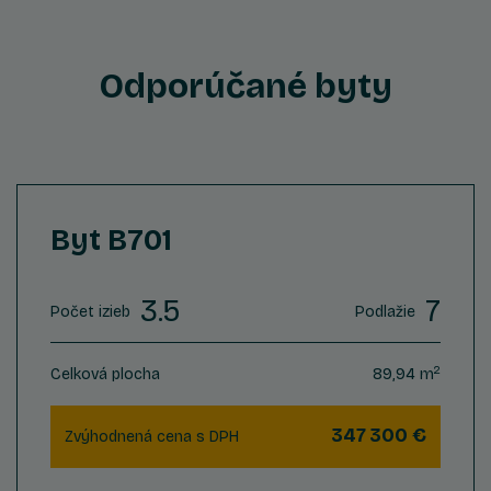
Odporúčané byty
Byt B701
3.5
7
Počet izieb
Podlažie
2
Celková plocha
89,94 m
347 300 €
Zvýhodnená cena s DPH