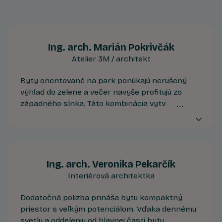
Ing. arch. Marián Pokrivčák
Atelier 3M / architekt
Byty orientované na park ponúkajú nerušený
výhľad do zelene a večer navyše profitujú zo
západného slnka. Táto kombinácia vytvára
príjemnú atmosféru na konci dňa a vizuálne
rozširuje priestor interiéru smerom k exteriéru.
Ing. arch. Veronika Pekarčík
Interiérová architektka
Dodatočná polizba prináša bytu kompaktný
priestor s veľkým potenciálom. Vďaka dennému
svetlu a oddeleniu od hlavnej časti bytu ponúka