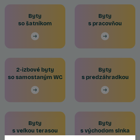
Byty
Byty
so šatníkom
s pracovňou
2-izbové byty
Byty
so samostaným WC
s predzáhradkou
Byty
Byty
s veľkou terasou
s východom slnka