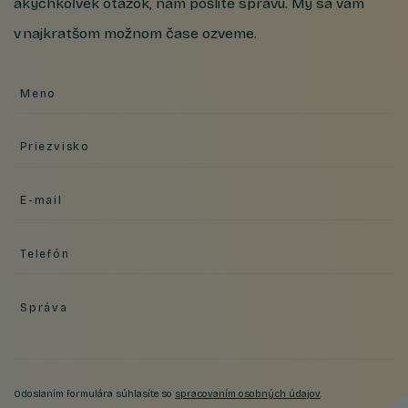
akýchkoľvek otázok, nám pošlite správu. My sa vám
v najkratšom možnom čase ozveme.
Meno
Priezvisko
E-mail
Telefón
Správa
Odoslaním formulára súhlasíte so
spracovaním osobných údajov
.