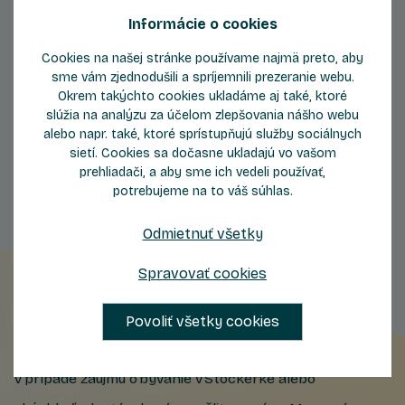
Informácie o cookies
Cookies na našej stránke používame najmä preto, aby
sme vám zjednodušili a spríjemnili prezeranie webu.
Okrem takýchto cookies ukladáme aj také, ktoré
Byty
Byty
slúžia na analýzu za účelom zlepšovania nášho webu
so západom slnka
obklopené zeleňou
alebo napr. také, ktoré sprístupňujú služby sociálnych
sietí. Cookies sa dočasne ukladajú vo vašom
prehliadači, a aby sme ich vedeli používať,
potrebujeme na to váš súhlas.
Odmietnuť všetky
Spravovať cookies
Nechajte nám kontakt
Povoliť všetky cookies
V prípade záujmu o bývanie v Stockerke alebo