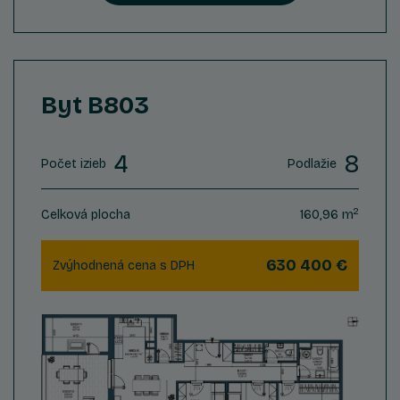
Byt B803
4
8
Počet izieb
Podlažie
2
Celková plocha
160,96 m
630 400 €
Zvýhodnená cena s DPH