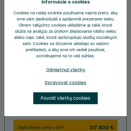
Informácie o cookies
Cookies na našej stránke používame najmä preto, aby
sme vám zjednodušili a spríjemnili prezeranie webu.
Okrem takýchto cookies ukladáme aj také, ktoré
slúžia na analýzu za účelom zlepšovania nášho webu
ZOBRAZIŤ DETAIL
alebo napr. také, ktoré sprístupňujú služby sociálnych
sietí. Cookies sa dočasne ukladajú vo vašom
prehliadači, a aby sme ich vedeli používať,
potrebujeme na to váš súhlas.
Odmietnuť všetky
Byt B305
Spravovať cookies
3
3
Počet izieb
Podlažie
Povoliť všetky cookies
2
Celková plocha
83,39 m
317 400 €
Zvýhodnená cena s DPH