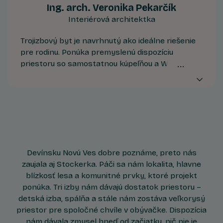
Ing. arch. Veronika Pekarčík
Interiérová architektka
Trojizbový byt je navrhnutý ako ideálne riešenie
pre rodinu. Ponúka premyslenú dispozíciu
priestoru so samostatnou kúpeľňou a WC, čo
výrazne zvyšuje každodenný komfort.
Priestranný balkón predstavuje cenný
exteriérový prvok na oddych či spoločne
trávené chvíle.
Devínsku Novú Ves dobre poznáme, preto nás
zaujala aj Stockerka. Páči sa nám lokalita, hlavne
blízkosť lesa a komunitné prvky, ktoré projekt
ponúka. Tri izby nám dávajú dostatok priestoru –
detská izba, spálňa a stále nám zostáva veľkorysý
priestor pre spoločné chvíle v obývačke. Dispozícia
nám dávala zmysel hneď od začiatku, nič nie je