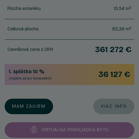
2
Plocha exteriéru
13,54 m
2
Celková plocha
83,39 m
361 272 €
Cenníková cena s DPH
1. splátka 10 %
36 127 €
Zvyšok až po kolaudácii
MÁM ZÁUJEM
VIAC INFO
VIRTUÁLNA PREHLIADKA BYTU