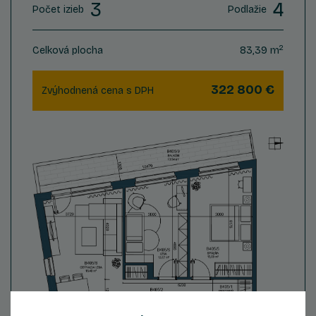
3
4
Počet izieb
Podlažie
2
Celková plocha
83,39 m
322 800 €
Zvýhodnená cena s DPH