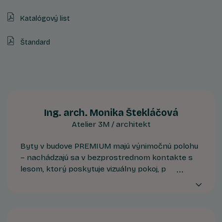
Katalógový list
Štandard
Ing. arch. Monika Štekláčová
Atelier 3M / architekt
Byty v budove PREMIUM majú výnimočnú polohu
– nachádzajú sa v bezprostrednom kontakte s
lesom, ktorý poskytuje vizuálny pokoj, prirodzené
tienenie aj mikroklímu. Ide o prémiové bývanie
pre tých, ktorí hľadajú tichšie prostredie a chcú
byť nablízku prírode. Bonusom je výhľad na
východ alebo západ slnka.