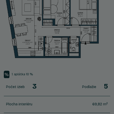
1. splátka 10 %
3
5
Počet izieb
Podlažie
2
Plocha interiéru
69,82 m