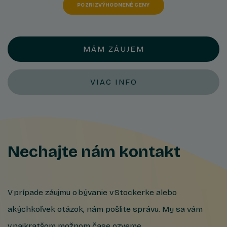
POZRI ZVÝHODNENÉ CENY
MÁM ZÁUJEM
VIAC INFO
Nechajte nám kontakt
V prípade záujmu o bývanie v Stockerke alebo
akýchkoľvek otázok, nám pošlite správu. My sa vám
v najkratšom možnom čase ozveme.