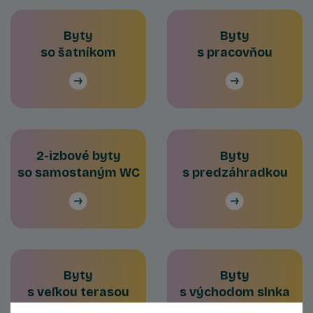
Byty
Byty
so šatníkom
s pracovňou
2-izbové byty
Byty
so samostaným WC
s predzáhradkou
Byty
Byty
s veľkou terasou
s východom slnka