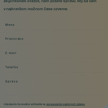
akýchkoľvek otázok, nám pošlite správu. My sa vám
v najkratšom možnom čase ozveme.
Meno
Priezvisko
E-mail
Telefón
Správa
Odoslaním formulára súhlasíte so
spracovaním osobných údajov
.