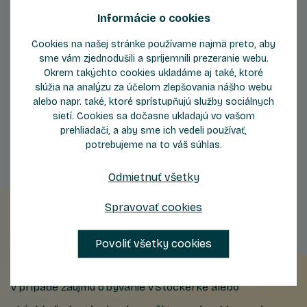
Informácie o cookies
Cookies na našej stránke používame najmä preto, aby
sme vám zjednodušili a spríjemnili prezeranie webu.
Okrem takýchto cookies ukladáme aj také, ktoré
Byty
Byty
slúžia na analýzu za účelom zlepšovania nášho webu
so západom slnka
obklopené zeleňou
alebo napr. také, ktoré sprístupňujú služby sociálnych
sietí. Cookies sa dočasne ukladajú vo vašom
prehliadači, a aby sme ich vedeli používať,
potrebujeme na to váš súhlas.
Odmietnuť všetky
Spravovať cookies
Nechajte nám kontakt
Povoliť všetky cookies
V prípade záujmu o bývanie v Stockerke alebo