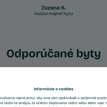
Zuzana K.
budúci majiteľ bytu
Odporúčané byty
Byt B705
Informácie o cookies
oužívame najmä preto, aby sme vám zjednodušili a spríjemnili prez
6
4.5
7
Počet izieb
Podlažie
ré slúžia na analýzu za účelom zlepšovania nášho webu alebo napr. t