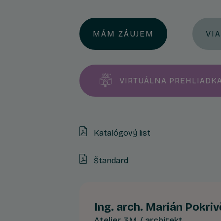
MÁM ZÁUJEM
VI
VIRTUÁLNA PREHLIADK
Katalógový list
Štandard
Ing. arch. Marián Pokri
Atelier 3M / architekt