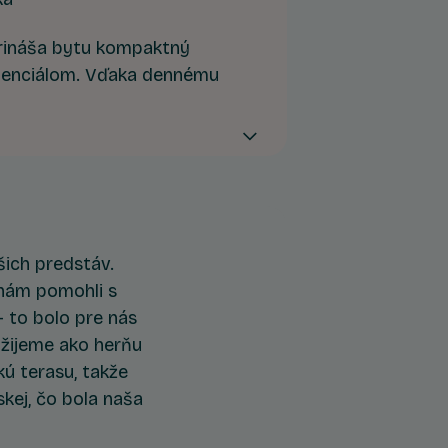
rináša bytu kompaktný
otenciálom. Vďaka dennému
 hlavnej časti bytu ponúka
pracovňu, mini ateliér,
 či detskú izbu.
šich predstáv.
é nám pomohli s
 to bolo pre nás
užijeme ako herňu
ú terasu, takže
kej, čo bola naša