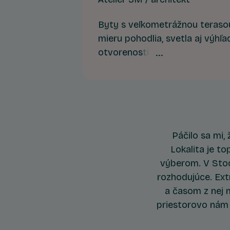
Byty s veľkometrážnou teraso
mieru pohodlia, svetla aj výhľa
otvorenosti a zároveň poskyt
exteriérový priestor priamo pr
mnohých ide o najkomfortnej
bývania.
Páčilo sa mi,
Lokalita je to
výberom. V Stoc
rozhodujúce. Ext
a časom z nej 
priestorovo nám 