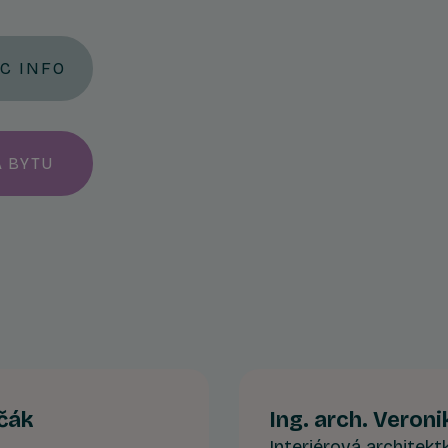
AC INFO
A BYTU
včák
Ing. arch. Veron
Interiérová architekt