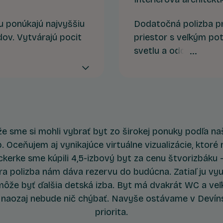
u ponúkajú najvyššiu
Dodatočná polizba p
dov. Vytvárajú pocit
priestor s veľkým p
ujú plnohodnotný
svetlu a oddeleniu od
i obytnom jadre. Pre
ideálne podmienky na 
šiu formu mestského
miestnosť na cvičenie
 že sme si mohli vybrať byt zo širokej ponuky podľa na
p. Oceňujem aj vynikajúce virtuálne vizualizácie, ktor
kerke sme kúpili 4,5-izbový byt za cenu štvorizbáku –
ra polizba nám dáva rezervu do budúcna. Zatiaľ ju vy
môže byť ďalšia detská izba. Byt má dvakrát WC a veľk
naozaj nebude nič chýbať. Navyše ostávame v Devíns
priorita.