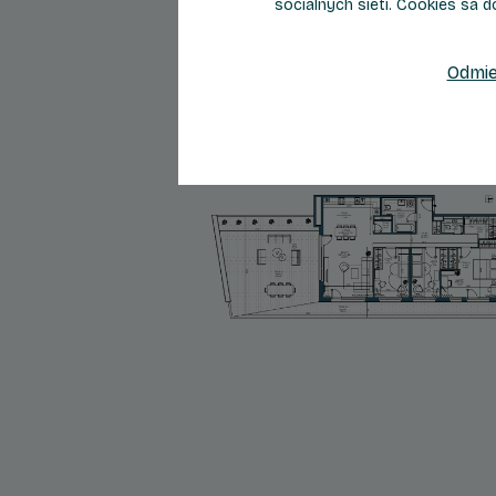
sociálnych sietí. Cookies sa d
Celková plocha
193,45 m
Odmie
695 300 €
Cena s DPH