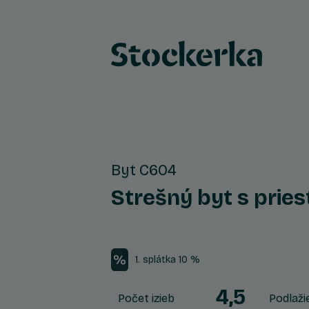
Byt C604
Strešný byt s prie
1. splátka 10 %
4,5
Počet izieb
Podlaži