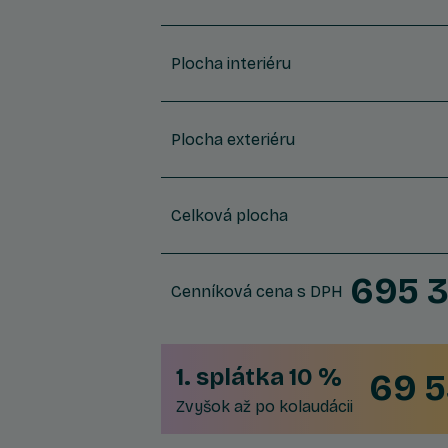
Plocha interiéru
Plocha exteriéru
Celková plocha
695 
Cenníková cena s DPH
1. splátka 10 %
69 5
Zvyšok až po kolaudácii