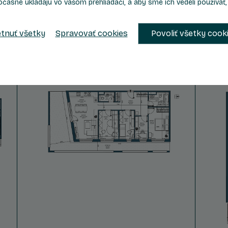
očasne ukladajú vo vašom prehliadači, a aby sme ich vedeli používať
2
2
Celková plocha
138,27 m
tnuť všetky
Spravovať cookies
Povoliť všetky cook
Zvýhodnená
524 700 €
cena s DPH