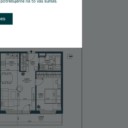
, potrebujeme na to váš súhlas.
2
Celková plocha
58,36 m
ies
227 300 €
Cena s DPH