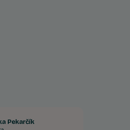
ika Pekarčík
ka