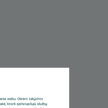
Byt C409
eranie webu. Okrem takýchto
2
4
Počet izieb
Podlažie
aké, ktoré sprístupňujú služby