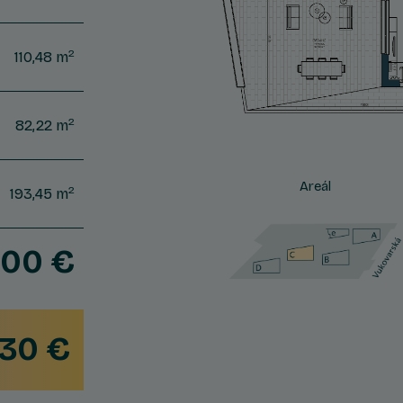
2
110,48 m
2
82,22 m
Areál
2
193,45 m
300 €
30 €