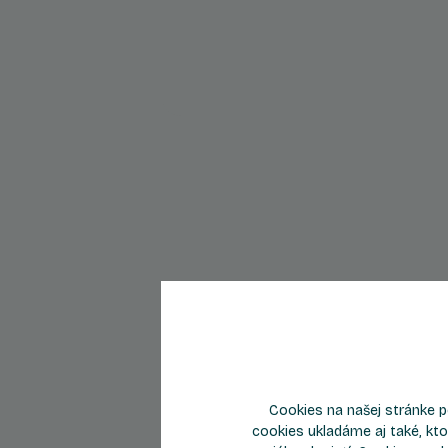
Byt C604
Cookies na našej stránke p
4.5
Počet izieb
Podlažie
cookies ukladáme aj také, kto