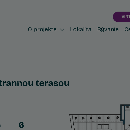
VIR
O projekte
Lokalita
Bývanie
C
strannou terasou
6
e