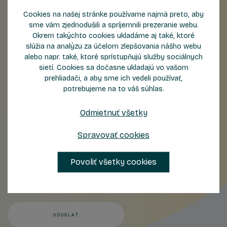
Cookies na našej stránke používame najmä preto, aby
Meno
sme vám zjednodušili a spríjemnili prezeranie webu.
Okrem takýchto cookies ukladáme aj také, ktoré
Priezvisko
slúžia na analýzu za účelom zlepšovania nášho webu
alebo napr. také, ktoré sprístupňujú služby sociálnych
sietí. Cookies sa dočasne ukladajú vo vašom
E-mail
prehliadači, a aby sme ich vedeli používať,
potrebujeme na to váš súhlas.
Telefón
Odmietnuť všetky
Spravovať cookies
Správa
Povoliť všetky cookies
Odoslaním formulára súhlasíte so
spracovaním osobných údajov
.
ODOSLAŤ