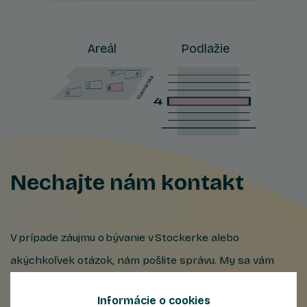
Areál
Podlažie
Nechajte nám kontakt
V prípade záujmu o bývanie v Stockerke alebo
akýchkoľvek otázok, nám pošlite správu. My sa vám
v najkratšom možnom čase ozveme.
Informácie o cookies