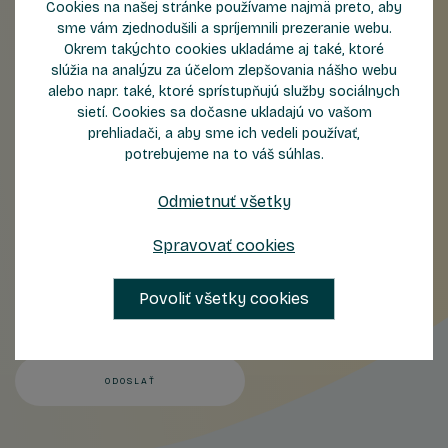
Cookies na našej stránke používame najmä preto, aby
sme vám zjednodušili a spríjemnili prezeranie webu.
Priezvisko
Okrem takýchto cookies ukladáme aj také, ktoré
slúžia na analýzu za účelom zlepšovania nášho webu
alebo napr. také, ktoré sprístupňujú služby sociálnych
E-mail
sietí. Cookies sa dočasne ukladajú vo vašom
prehliadači, a aby sme ich vedeli používať,
potrebujeme na to váš súhlas.
Telefón
Odmietnuť všetky
Správa
Spravovať cookies
Povoliť všetky cookies
Odoslaním formulára súhlasíte so
spracovaním osobných údajov
.
ODOSLAŤ