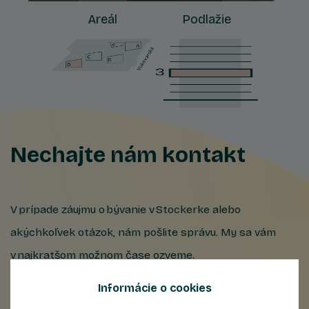
Areál
Podlažie
Nechajte nám kontakt
V prípade záujmu o bývanie v Stockerke alebo
akýchkoľvek otázok, nám pošlite správu. My sa vám
v najkratšom možnom čase ozveme.
Informácie o cookies
Meno