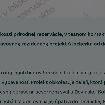
zkosti prírodnej rezervácie, v tesnom kontak
pravovaný rezidenčný projekt Stockerka od 
h obytných budov funkčne dopĺňa piaty obje
 vybavenosť. Projekt obkolesuje zeleň, ktorá 
lesný porast na severnom svahu Devínskej Ko
nachádza doslova na jej úpätí a do Devínskej 