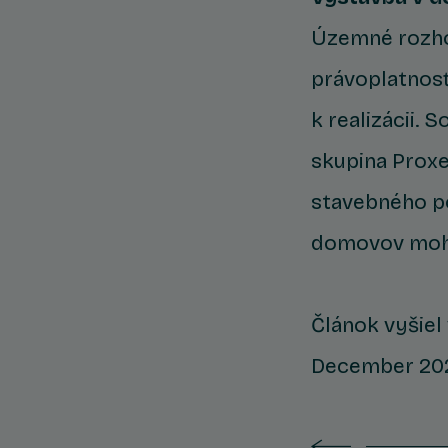
Územné rozho
právoplatnosť
k realizácii. 
skupina Proxe
stavebného po
domovov mohl
Článok vyšiel
December 20