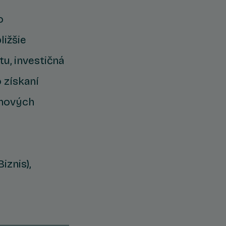
o
ližšie
tu, investičná
 získaní
 nových
iznis),