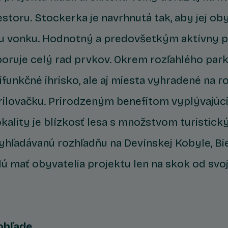
storu. Stockerka je navrhnutá tak, aby jej obyv
 vonku. Hodnotný a predovšetkým aktívny p
poruje celý rad prvkov. Okrem rozľahlého park
ifunkčné ihrisko, ale aj miesta vyhradené na r
rilovačku. Prirodzeným benefitom vyplývajúc
okality je blízkosť lesa s množstvom turistic
Vyhľadávanú rozhľadňu na Devínskej Kobyle, Bie
 mať obyvatelia projektu len na skok od svo
ohľade