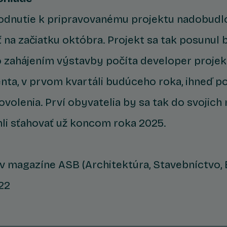
dnutie k pripravovanému projektu nadobudl
 na začiatku októbra. Projekt sa tak posunul b
So zahájením výstavby počíta developer projek
nta, v prvom kvartáli budúceho roka, ihneď po
volenia. Prví obyvatelia by sa tak do svojich
i sťahovať už koncom roka 2025.
 v magazíne ASB (Architektúra, Stavebníctvo, B
22