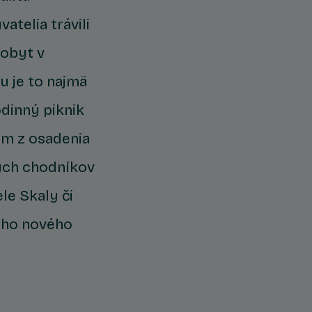
atelia trávili
obyt v
u je to najmä
odinný piknik
im z osadenia
kých chodníkov
le Skaly či
jho nového