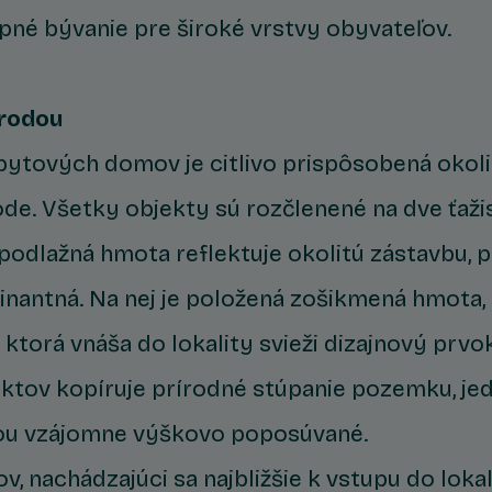
pné bývanie pre široké vrstvy obyvateľov.
írodou
bytových domov je citlivo prispôsobená okoli
írode. Všetky objekty sú rozčlenené na dve ťaž
odlažná hmota reflektuje okolitú zástavbu, 
ominantná. Na nej je položená zošikmená hmota,
ktorá vnáša do lokality svieži dizajnový prvok
ktov kopíruje prírodné stúpanie pozemku, je
ou vzájomne výškovo poposúvané.
v, nachádzajúci sa najbližšie k vstupu do loka