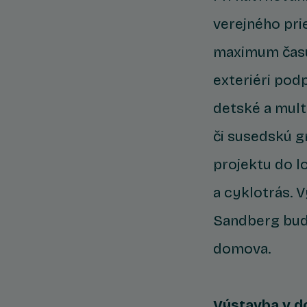
verejného prie
maximum času
exteriéri pod
detské a mult
či susedskú g
projektu do l
a cyklotrás. 
Sandberg budú
domova.
Výstavba v d