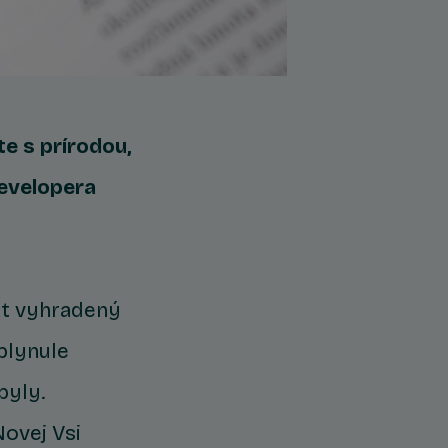
te s prírodou,
developera
kt vyhradený
plynule
byly.
Novej Vsi