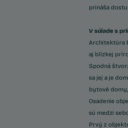
prináša dostu
V súlade s pr
Architektúra 
aj blízkej pr
Spodná štvorp
sa jej a je d
bytové domy, 
Osadenie obje
sú medzi seb
Prvý z objekto