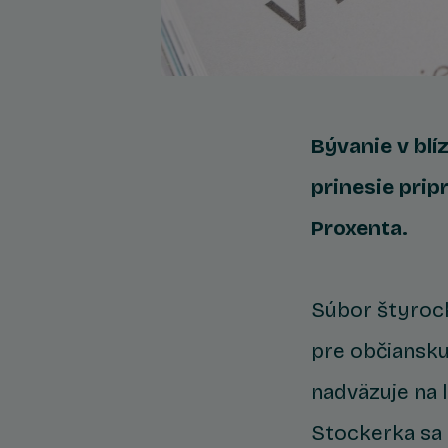
Bývanie v blí
prinesie pri
Proxenta.
Súbor štyroc
pre občiansku
nadväzuje na 
Stockerka sa 