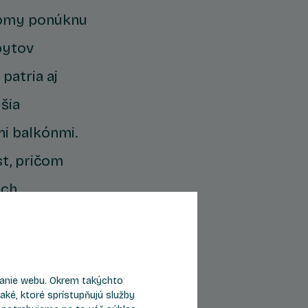
 domy ponúknu
bytov
patria aj
šia
mi balkónmi.
t, pričom
ách.
zariadiť.
eranie webu. Okrem takýchto
aké, ktoré sprístupňujú služby
, dvojizbové