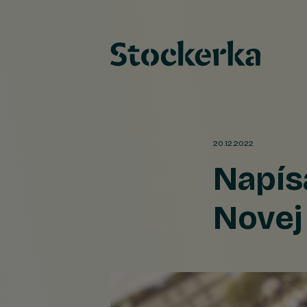
20.12.2022
Napísa
Novej