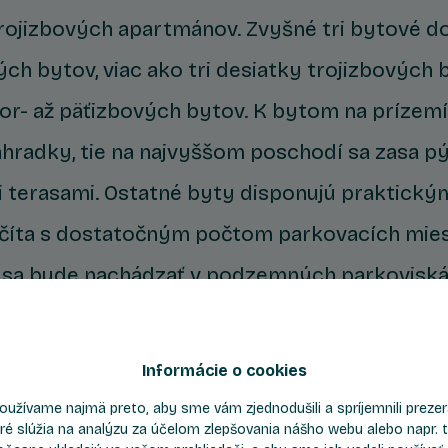
trojizbových apartmánov. Zvyšné tri bytové
ých bytov, viac ako tri desiatky trojizbových 
vor- až päťizbových bytov. K bytom na prízemí 
hradky, tie na najvyššom poschodí sa zasa pý
 terasami. Ostatné byty disponujú praktický
očíta s dostatočným počtom parkovacích mies
ch sa bude nachádzať v podzemných parkovisk
alita
Informácie o cookies
byty navrhnuté tak, aby sa dali ľahko a účelne 
oužívame najmä preto, aby sme vám zjednodušili a spríjemnili prez
ré slúžia na analýzu za účelom zlepšovania nášho webu alebo napr. t
očtu bytov tvoria najvyšší podiel štartovacie