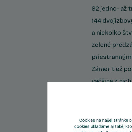
82 jedno- až 
144 dvojizbov
a niekoľko št
zelené predzá
priestrannými
Zámer tiež p
väčšina z ni
Komfort a kv
Dispozične sú 
Cookies na našej stránke p
cookies ukladáme aj také, kto
Z celkového p