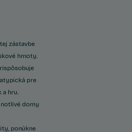
tej zástavbe
iskové hmoty.
prispôsobuje
 atypická pre
 a hru.
dnotlivé domy
lity, ponúkne